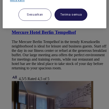
Mitra kami
Sesuaikan
Terima semua
BERLIN, Germany
Mercure Hotel Berlin Tempelhof
The Mercure Berlin Tempelhof in the trendy Kreuzkoelln
neighborhood is ideal for leisure and business guests. Start off
the day in our fitness center or refuel at the generous breakfast
buffet. Our large meeting area offers the perfect environment
for meetings and training events, while our restaurant and
hotel bar are the ideal place to take stock of your day before
returning to your spacious room.
4,5/5
Rated 4,5 of 5