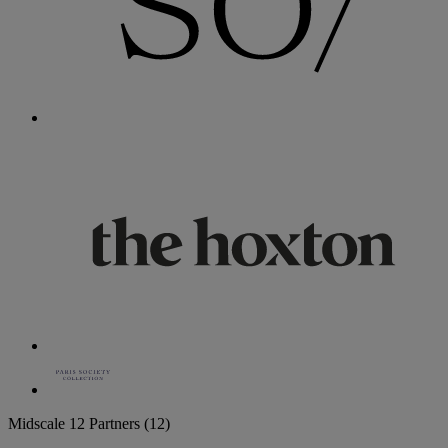
Midscale
12 Partners
(12)