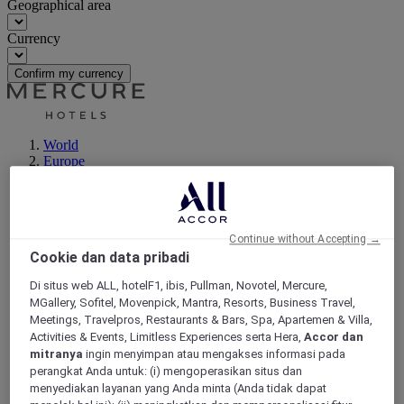
Geographical area
Currency
Confirm my currency
World
Europe
Germany
Berlin - Land
Berlin
Lichtenberg
Continue without Accepting →
Cookie dan data pribadi
Di situs web ALL, hotelF1, ibis, Pullman, Novotel, Mercure,
MGallery, Sofitel, Movenpick, Mantra, Resorts, Business Travel,
Meetings, Travelpros, Restaurants & Bars, Spa, Apartemen & Villa,
Activities & Events, Limitless Experiences serta Hera,
Accor dan
mitranya
ingin menyimpan atau mengakses informasi pada
perangkat Anda untuk: (i) mengoperasikan situs dan
menyediakan layanan yang Anda minta (Anda tidak dapat