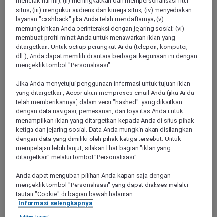
menolak hal ini); (ii) meningkatkan dan mempersonalisasi fitur
situs; (iii) mengukur audiens dan kinerja situs; (iv) menyediakan
layanan "cashback" jika Anda telah mendaftarnya; (v)
memungkinkan Anda berinteraksi dengan jejaring sosial; (vi)
BERLIN, Germany
membuat profil minat Anda untuk menawarkan iklan yang
ditargetkan. Untuk setiap perangkat Anda (telepon, komputer,
Mercure Hotel & Residenz Berlin Checkpoint
dll.), Anda dapat memilih di antara berbagai kegunaan ini dengan
Charlie
mengeklik tombol "Personalisasi".
Just a short walk from the stylish shops and lively streets of
Jika Anda menyetujui penggunaan informasi untuk tujuan iklan
Friedrichstraße and Gendarmenmarkt, 4-star Mercure Hotel &
yang ditargetkan, Accor akan memproses email Anda (jika Anda
Residenz Berlin Checkpoint Charlie features 117 spacious
telah memberikannya) dalam versi "hashed", yang dikaitkan
rooms with air conditioning and free WIFI, with many
dengan data navigasi, pemesanan, dan loyalitas Anda untuk
including a balcony or terrace overlooking the green
menampilkan iklan yang ditargetkan kepada Anda di situs pihak
courtyard.
ketiga dan jejaring sosial. Data Anda mungkin akan disilangkan
dengan data yang dimiliki oleh pihak ketiga tersebut. Untuk
4,6/5
Rated 4,6 of 5
mempelajari lebih lanjut, silakan lihat bagian "iklan yang
ditargetkan" melalui tombol "Personalisasi".
Anda dapat mengubah pilihan Anda kapan saja dengan
mengeklik tombol "Personalisasi" yang dapat diakses melalui
tautan "Cookie" di bagian bawah halaman.
Informasi selengkapnya