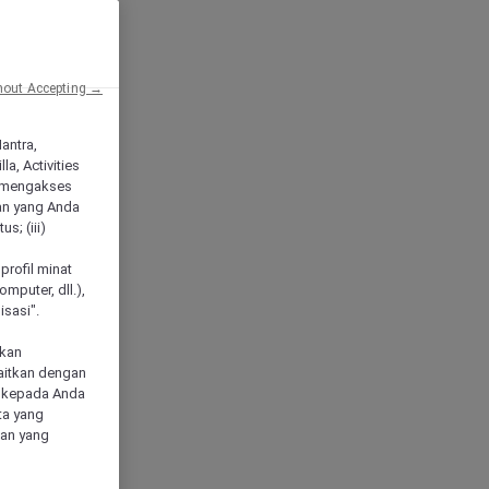
hout Accepting →
Mantra,
a, Activities
 mengakses
an yang Anda
s; (iii)
h
profil minat
mputer, dll.),
sasi".
akan
aitkan dengan
n kepada Anda
ta yang
klan yang