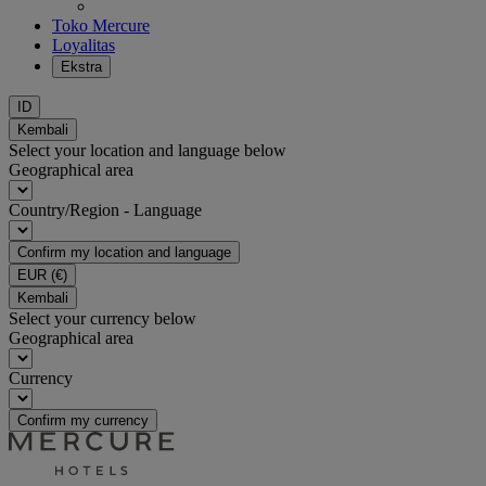
Toko Mercure
Loyalitas
Ekstra
ID
Kembali
Select your location and language below
Geographical area
Country/Region - Language
Confirm my location and language
EUR
(€)
Kembali
Select your currency below
Geographical area
Currency
Confirm my currency