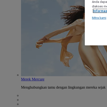
Anda dapat
diakses me
Informas
Mitra kami
Merek Mercure
Menghubungkan tamu dengan lingkungan mereka sejak