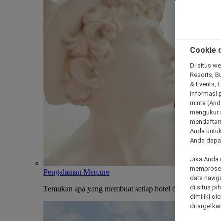
Cookie d
Di situs we
Resorts, Bu
& Events, 
informasi 
minta (Anda
mengukur a
mendaftarn
Anda untuk
Anda dapat
Jika Anda 
memproses 
Pengalaman Mercure
data navig
di situs p
Temukan apa yang membuat setiap hotel dan penginapan
dimiliki ol
ditargetkan