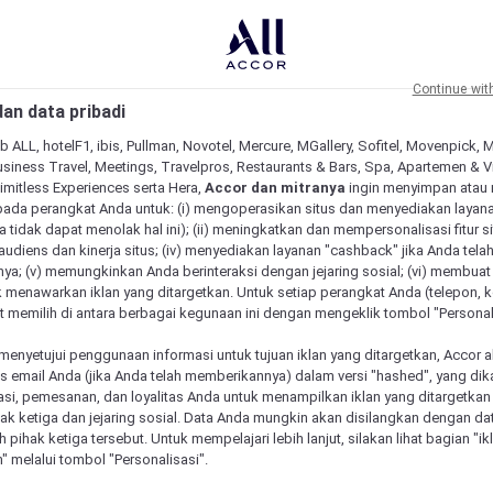
Continue wit
an data pribadi
b ALL, hotelF1, ibis, Pullman, Novotel, Mercure, MGallery, Sofitel, Movenpick, 
siness Travel, Meetings, Travelpros, Restaurants & Bars, Spa, Apartemen & Vill
Limitless Experiences serta Hera,
Accor dan mitranya
ingin menyimpan atau
pada perangkat Anda untuk: (i) mengoperasikan situs dan menyediakan layan
 tidak dapat menolak hal ini); (ii) meningkatkan dan mempersonalisasi fitur situ
udiens dan kinerja situs; (iv) menyediakan layanan "cashback" jika Anda tela
ya; (v) memungkinkan Anda berinteraksi dengan jejaring sosial; (vi) membuat 
 menawarkan iklan yang ditargetkan. Untuk setiap perangkat Anda (telepon, ko
 memilih di antara berbagai kegunaan ini dengan mengeklik tombol "Personali
menyetujui penggunaan informasi untuk tujuan iklan yang ditargetkan, Accor 
email Anda (jika Anda telah memberikannya) dalam versi "hashed", yang dik
asi, pemesanan, dan loyalitas Anda untuk menampilkan iklan yang ditargetka
ihak ketiga dan jejaring sosial. Data Anda mungkin akan disilangkan dengan da
 Mercure unik
eh pihak ketiga tersebut. Untuk mempelajari lebih lanjut, silakan lihat bagian "i
" melalui tombol "Personalisasi".