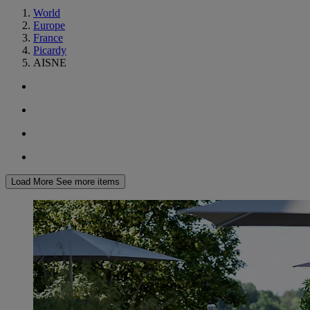
World
Europe
France
Picardy
AISNE
Load More
See more items