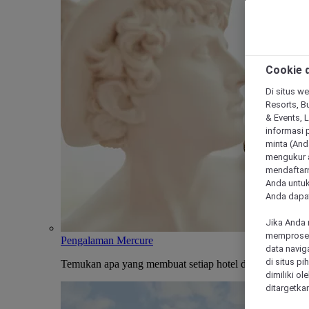
Cookie d
Di situs we
Resorts, Bu
& Events, 
informasi 
minta (Anda
mengukur a
mendaftarn
Anda untuk
Anda dapat
Jika Anda 
memproses 
Pengalaman Mercure
data navig
di situs p
Temukan apa yang membuat setiap hotel dan penginapan
dimiliki ol
ditargetkan