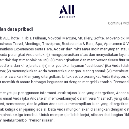
Continue wit
an data pribadi
b ALL, hotelF1, ibis, Pullman, Novotel, Mercure, MGallery, Sofitel, Movenpick, 
siness Travel, Meetings, Travelpros, Restaurants & Bars, Spa, Apartemen & Vill
Limitless Experiences serta Hera,
Accor dan mitranya
ingin menyimpan atau
pada perangkat Anda untuk: (i) mengoperasikan situs dan menyediakan layan
 tidak dapat menolak hal ini); (ii) meningkatkan dan mempersonalisasi fitur situ
udiens dan kinerja situs; (iv) menyediakan layanan "cashback" jika Anda tela
ya; (v) memungkinkan Anda berinteraksi dengan jejaring sosial; (vi) membuat 
 menawarkan iklan yang ditargetkan. Untuk setiap perangkat Anda (telepon, ko
 memilih di antara berbagai kegunaan ini dengan mengeklik tombol "Personali
menyetujui penggunaan informasi untuk tujuan iklan yang ditargetkan, Accor 
email Anda (jika Anda telah memberikannya) dalam versi "hashed", yang dik
asi, pemesanan, dan loyalitas Anda untuk menampilkan iklan yang ditargetka
ihak ketiga dan jejaring sosial. Data Anda mungkin akan disilangkan dengan da
 Mercure unik
eh pihak ketiga tersebut. Untuk mempelajari lebih lanjut, silakan lihat bagian "i
" melalui tombol "Personalisasi".