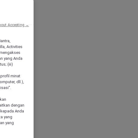
hout Accepting →
Mantra,
a, Activities
 mengakses
an yang Anda
s; (iii)
h
profil minat
mputer, dll.),
sasi".
akan
aitkan dengan
n kepada Anda
ta yang
klan yang