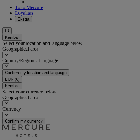
Toko Mercure
Loyalitas
Ekstra
ID
Kembali
Select your location and language below
Geographical area
Country/Region - Language
Confirm my location and language
EUR
(€)
Kembali
Select your currency below
Geographical area
Currency
Confirm my currency