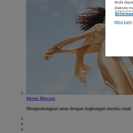
Anda dapat
diakses me
Informas
Mitra kami
Merek Mercure
Menghubungkan tamu dengan lingkungan mereka sejak