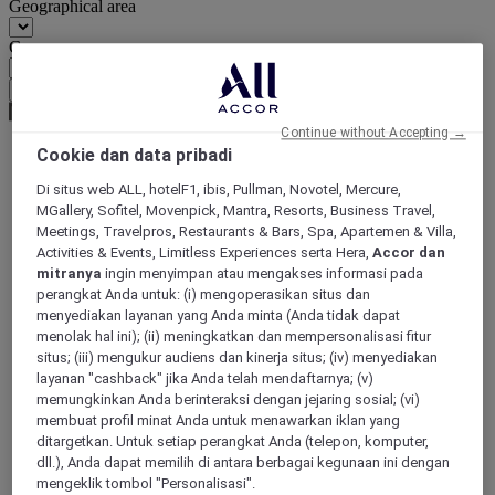
Geographical area
Currency
Confirm my currency
Continue without Accepting →
Cookie dan data pribadi
World
Di situs web ALL, hotelF1, ibis, Pullman, Novotel, Mercure,
Europe
MGallery, Sofitel, Movenpick, Mantra, Resorts, Business Travel,
France
Meetings, Travelpros, Restaurants & Bars, Spa, Apartemen & Villa,
Nord-Pas-de-Calais
Activities & Events, Limitless Experiences serta Hera,
Accor dan
NORD
mitranya
ingin menyimpan atau mengakses informasi pada
Wasquehal
perangkat Anda untuk: (i) mengoperasikan situs dan
menyediakan layanan yang Anda minta (Anda tidak dapat
menolak hal ini); (ii) meningkatkan dan mempersonalisasi fitur
situs; (iii) mengukur audiens dan kinerja situs; (iv) menyediakan
layanan "cashback" jika Anda telah mendaftarnya; (v)
memungkinkan Anda berinteraksi dengan jejaring sosial; (vi)
membuat profil minat Anda untuk menawarkan iklan yang
ditargetkan. Untuk setiap perangkat Anda (telepon, komputer,
dll.), Anda dapat memilih di antara berbagai kegunaan ini dengan
mengeklik tombol "Personalisasi".