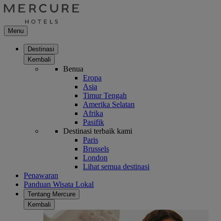
Menu
Destinasi
Kembali
Benua
Eropa
Asia
Timur Tengah
Amerika Selatan
Afrika
Pasifik
Destinasi terbaik kami
Paris
Brussels
London
Lihat semua destinasi
Penawaran
Panduan Wisata Lokal
Tentang Mercure
Kembali