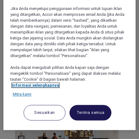
Jika Anda menyetujui penggunaan informasi untuk tujuan iklan
yang ditargetkan, Accor akan memproses email Anda (jika Anda
MARCQ-EN-BAROEUL, France
telah memberikannya) dalam versi "hashed", yang dikaitkan
dengan data navigasi, pemesanan, dan loyalitas Anda untuk
Mercure Lille Marcq Baroeul
menampilkan iklan yang ditargetkan kepada Anda di situs pihak
ketiga dan jejaring sosial. Data Anda mungkin akan disilangkan
For business and leisure stays, enjoy the spacious rooms and
dengan data yang dimiliki oleh pihak ketiga tersebut. Untuk
living spaces of Mercure Lille Marcq en Baroeul. The
mempelajari lebih lanjut, silakan lihat bagian "iklan yang
completely renovated hotel offers a cozy setting where you
ditargetkan" melalui tombol "Personalisasi".
can organize your private and professional receptions in 700
sqm of lounges. Our bar and restaurant with terrace will
Anda dapat mengubah pilihan Anda kapan saja dengan
delight you with the menu of local beers and traditional
mengeklik tombol "Personalisasi" yang dapat diakses melalui
dishes. Our breakfast buffet will give you energy to start to
tautan "Cookie" di bagian bawah halaman.
the day.
Informasi selengkapnya
Mitra kami
4,6/5
Rated 4,6 of 5
Sesuaikan
Terima semua