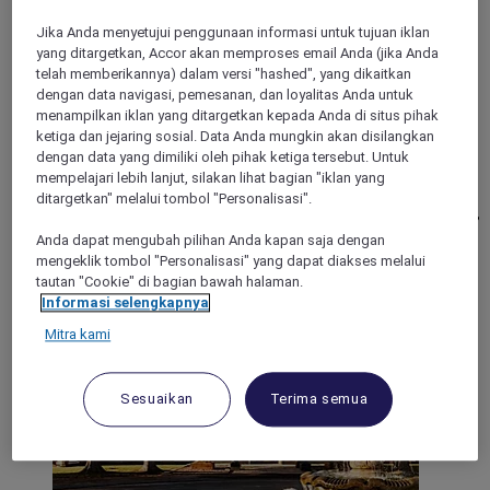
ST HELENS, United Kingdom
Jika Anda menyetujui penggunaan informasi untuk tujuan iklan
yang ditargetkan, Accor akan memproses email Anda (jika Anda
Mercure St Helens
telah memberikannya) dalam versi "hashed", yang dikaitkan
dengan data navigasi, pemesanan, dan loyalitas Anda untuk
Mercure St Helens is conveniently situated in the heart of the
menampilkan iklan yang ditargetkan kepada Anda di situs pihak
town. The hotel is close to major transport links and boasts
ketiga dan jejaring sosial. Data Anda mungkin akan disilangkan
onsite parking, so getting to Liverpool and Manchester is
dengan data yang dimiliki oleh pihak ketiga tersebut. Untuk
easy. As well as a 24-hour front desk, onsite restaurant, and
mempelajari lebih lanjut, silakan lihat bagian "iklan yang
bar with BT Sports channels, Mercure St Helens features a
ditargetkan" melalui tombol "Personalisasi".
range of leisure facilities. Sink into the swimming pool, sauna,
or jacuzzi, or unwind in the fully equipped gym. For business
Anda dapat mengubah pilihan Anda kapan saja dengan
or leisure, Mercure St Helens is a perfect hotel choice.
mengeklik tombol "Personalisasi" yang dapat diakses melalui
tautan "Cookie" di bagian bawah halaman.
4,3/5
Rated 4,3 of 5
Informasi selengkapnya
Mitra kami
Sesuaikan
Terima semua