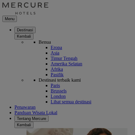
Menu
Destinasi
Kembali
Benua
Eropa
Asia
Timur Tengah
Amerika Selatan
Afrika
Pasifik
Destinasi terbaik kami
Paris
Brussels
London
Lihat semua destinasi
Penawaran
Panduan Wisata Lokal
Tentang Mercure
Kembali