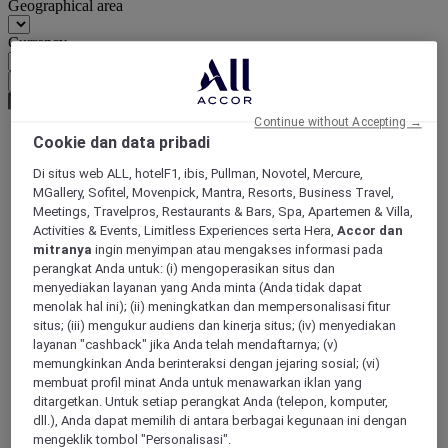
Geographical area
Currency
Confirm my currency
Continue without Accepting →
Cookie dan data pribadi
World
Di situs web ALL, hotelF1, ibis, Pullman, Novotel, Mercure,
Europe
MGallery, Sofitel, Movenpick, Mantra, Resorts, Business Travel,
United Kingdom
Meetings, Travelpros, Restaurants & Bars, Spa, Apartemen & Villa,
St Helens
Activities & Events, Limitless Experiences serta Hera,
Accor dan
mitranya
ingin menyimpan atau mengakses informasi pada
perangkat Anda untuk: (i) mengoperasikan situs dan
menyediakan layanan yang Anda minta (Anda tidak dapat
menolak hal ini); (ii) meningkatkan dan mempersonalisasi fitur
situs; (iii) mengukur audiens dan kinerja situs; (iv) menyediakan
layanan "cashback" jika Anda telah mendaftarnya; (v)
memungkinkan Anda berinteraksi dengan jejaring sosial; (vi)
membuat profil minat Anda untuk menawarkan iklan yang
ditargetkan. Untuk setiap perangkat Anda (telepon, komputer,
dll.), Anda dapat memilih di antara berbagai kegunaan ini dengan
mengeklik tombol "Personalisasi".