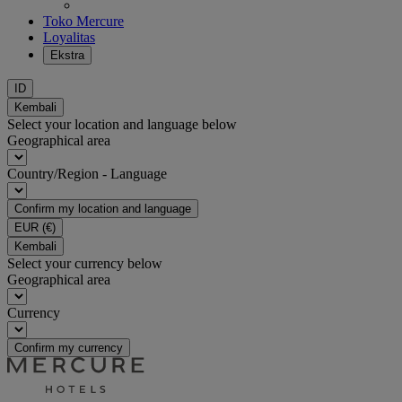
Toko Mercure
Loyalitas
Ekstra
ID
Kembali
Select your location and language below
Geographical area
Country/Region - Language
Confirm my location and language
EUR
(€)
Kembali
Select your currency below
Geographical area
Currency
Confirm my currency