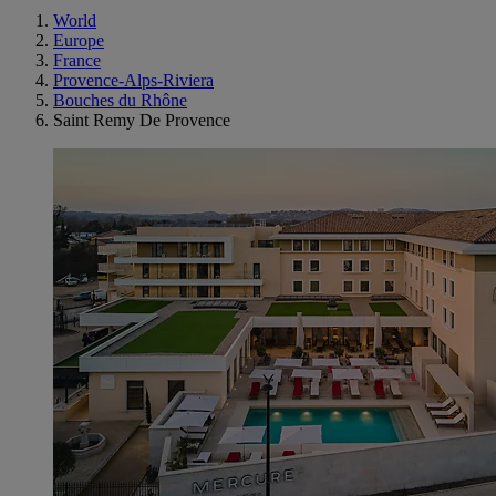
World
Europe
France
Provence-Alps-Riviera
Bouches du Rhône
Saint Remy De Provence