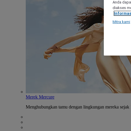
Anda dapat
diakses me
Informas
Mitra kami
Merek Mercure
Menghubungkan tamu dengan lingkungan mereka sejak