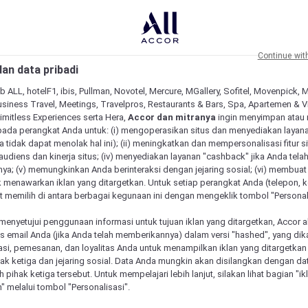
Continue wit
an data pribadi
b ALL, hotelF1, ibis, Pullman, Novotel, Mercure, MGallery, Sofitel, Movenpick, 
siness Travel, Meetings, Travelpros, Restaurants & Bars, Spa, Apartemen & Vill
Limitless Experiences serta Hera,
Accor dan mitranya
ingin menyimpan atau
pada perangkat Anda untuk: (i) mengoperasikan situs dan menyediakan layan
 tidak dapat menolak hal ini); (ii) meningkatkan dan mempersonalisasi fitur situ
udiens dan kinerja situs; (iv) menyediakan layanan "cashback" jika Anda tela
ya; (v) memungkinkan Anda berinteraksi dengan jejaring sosial; (vi) membuat 
 menawarkan iklan yang ditargetkan. Untuk setiap perangkat Anda (telepon, ko
 memilih di antara berbagai kegunaan ini dengan mengeklik tombol "Personali
menyetujui penggunaan informasi untuk tujuan iklan yang ditargetkan, Accor 
email Anda (jika Anda telah memberikannya) dalam versi "hashed", yang dik
asi, pemesanan, dan loyalitas Anda untuk menampilkan iklan yang ditargetka
ihak ketiga dan jejaring sosial. Data Anda mungkin akan disilangkan dengan da
 Mercure unik
eh pihak ketiga tersebut. Untuk mempelajari lebih lanjut, silakan lihat bagian "i
" melalui tombol "Personalisasi".