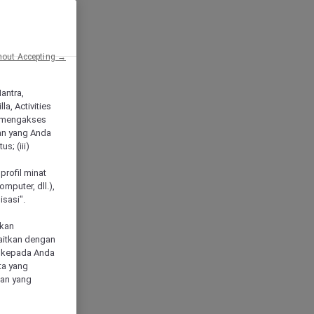
hout Accepting →
Mantra,
a, Activities
 mengakses
an yang Anda
s; (iii)
h
profil minat
mputer, dll.),
sasi".
akan
aitkan dengan
n kepada Anda
ta yang
klan yang