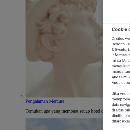
Cookie d
Di situs we
Resorts, Bu
& Events, 
informasi 
minta (Anda
mengukur a
mendaftarn
Anda untuk
Anda dapat
Jika Anda 
memproses 
Pengalaman Mercure
data navig
di situs p
Temukan apa yang membuat setiap hotel dan penginapan
dimiliki ol
ditargetkan