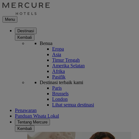
Menu
Destinasi
Kembali
Benua
Eropa
Asia
Timur Tengah
Amerika Selatan
Afrika
Pasifik
Destinasi terbaik kami
Paris
Brussels
London
Lihat semua destinasi
Penawaran
Panduan Wisata Lokal
Tentang Mercure
Kembali