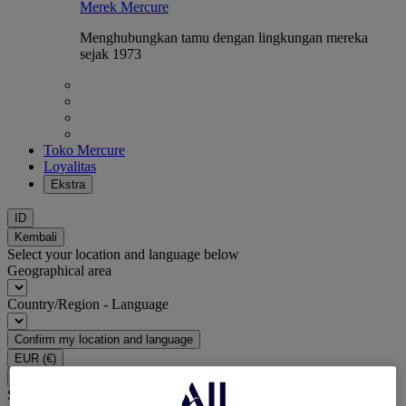
Merek Mercure
Menghubungkan tamu dengan lingkungan mereka
sejak 1973
Toko Mercure
Loyalitas
Ekstra
ID
Kembali
Select your location and language below
Geographical area
Country/Region - Language
Confirm my location and language
EUR
(€)
Kembali
Select your currency below