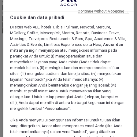
Geographical area
Continue without Accepting →
Currency
Cookie dan data pribadi
Confirm my currency
Di situs web ALL, hotelF1, ibis, Pullman, Novotel, Mercure,
MGallery, Sofitel, Movenpick, Mantra, Resorts, Business Travel,
Meetings, Travelpros, Restaurants & Bars, Spa, Apartemen & Villa,
Activities & Events, Limitless Experiences serta Hera,
Accor dan
World
mitranya
ingin menyimpan atau mengakses informasi pada
Europe
perangkat Anda untuk: (i) mengoperasikan situs dan
Italy
menyediakan layanan yang Anda minta (Anda tidak dapat
CAMPANIA
menolak hal ini); (ii) meningkatkan dan mempersonalisasi fitur
Naples
situs; (iii) mengukur audiens dan kinerja situs; (iv) menyediakan
layanan "cashback" jika Anda telah mendaftarnya; (v)
memungkinkan Anda berinteraksi dengan jejaring sosial; (vi)
membuat profil minat Anda untuk menawarkan iklan yang
ditargetkan. Untuk setiap perangkat Anda (telepon, komputer,
dll.), Anda dapat memilih di antara berbagai kegunaan ini dengan
mengeklik tombol "Personalisasi".
Jika Anda menyetujui penggunaan informasi untuk tujuan iklan
yang ditargetkan, Accor akan memproses email Anda (jika Anda
telah memberikannya) dalam versi "hashed", yang dikaitkan