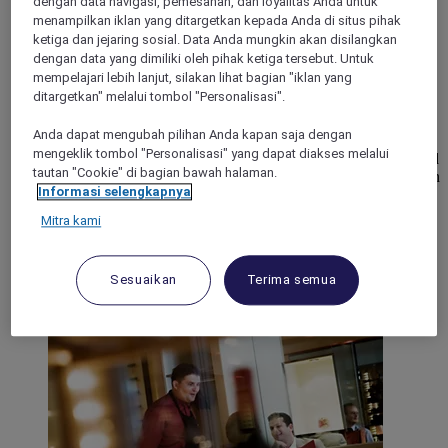
dengan data navigasi, pemesanan, dan loyalitas Anda untuk
menampilkan iklan yang ditargetkan kepada Anda di situs pihak
ketiga dan jejaring sosial. Data Anda mungkin akan disilangkan
NAPOLI, Italy
dengan data yang dimiliki oleh pihak ketiga tersebut. Untuk
mempelajari lebih lanjut, silakan lihat bagian "iklan yang
Mercure Napoli Centro Angioino
ditargetkan" melalui tombol "Personalisasi".
Mercure Napoli Centro Angioino is the perfect hotel to
Anda dapat mengubah pilihan Anda kapan saja dengan
experience the city of Naples. Located in the center, a few
mengeklik tombol "Personalisasi" yang dapat diakses melalui
minutes walk from the port and Piazza del Plebiscito, splendid
tautan "Cookie" di bagian bawah halaman.
view of the majestic Maschio Angioino and the Mediterranean
Informasi selengkapnya
Sea from our panoramic terrace. Just 250 meters from Molo
Beverello, with boats to the Amalfi Coast and Capri and
Mitra kami
Ischia islands.
4,3/5
Rated 4,3 of 5
Sesuaikan
Terima semua