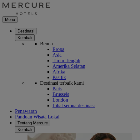
Menu
Destinasi
Kembali
Benua
Eropa
Asia
Timur Tengah
Amerika Selatan
Afrika
Pasifik
Destinasi terbaik kami
Paris
Brussels
London
Lihat semua destinasi
Penawaran
Panduan Wisata Lokal
Tentang Mercure
Kembali