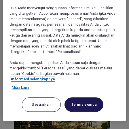
Jika Anda menyetujui penggunaan informasi untuk tujuan iklan
yang ditargetkan, Accor akan memproses email Anda (jika Anda
VALBONNE, France
telah memberikannya) dalam versi "hashed", yang dikaitkan
dengan data navigasi, pemesanan, dan loyalitas Anda untuk
Hotel Mercure Antibes Sophia Antipolis
menampilkan iklan yang ditargetkan kepada Anda di situs pihak
ketiga dan jejaring sosial. Data Anda mungkin akan disilangkan
Located in the heart of Sophia Antipolis park, the Mercure
dengan data yang dimiliki oleh pihak ketiga tersebut. Untuk
Antibes Sophia Antipolis will lure you with its contemporary
mempelajari lebih lanjut, silakan lihat bagian "iklan yang
design. Our Hillside Brasserie Maison restaurant welcomes
ditargetkan" melalui tombol "Personalisasi".
you for a business lunch or evening dinner. The hotel
welcomes you for seminars, drinks at the bar, or simply to
Anda dapat mengubah pilihan Anda kapan saja dengan
relax and enjoy peace and quiet just 20 minutes from Nice
mengeklik tombol "Personalisasi" yang dapat diakses melalui
and its airport, old Antibes and its market, and the unmissable
tautan "Cookie" di bagian bawah halaman.
Croisette in Cannes.
Informasi selengkapnya
Mitra kami
4,3/5
Rated 4,3 of 5
Sesuaikan
Terima semua