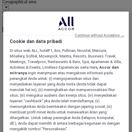
Geographical area
Currency
Confirm my currency
Continue without Accepting →
Cookie dan data pribadi
World
Di situs web ALL, hotelF1, ibis, Pullman, Novotel, Mercure,
Europe
MGallery, Sofitel, Movenpick, Mantra, Resorts, Business Travel,
France
Meetings, Travelpros, Restaurants & Bars, Spa, Apartemen & Villa,
Provence-Alps-Riviera
Activities & Events, Limitless Experiences serta Hera,
Accor dan
Alpes Maritimes
mitranya
ingin menyimpan atau mengakses informasi pada
Mougins
perangkat Anda untuk: (i) mengoperasikan situs dan
menyediakan layanan yang Anda minta (Anda tidak dapat
menolak hal ini); (ii) meningkatkan dan mempersonalisasi fitur
situs; (iii) mengukur audiens dan kinerja situs; (iv) menyediakan
layanan "cashback" jika Anda telah mendaftarnya; (v)
memungkinkan Anda berinteraksi dengan jejaring sosial; (vi)
membuat profil minat Anda untuk menawarkan iklan yang
ditargetkan. Untuk setiap perangkat Anda (telepon, komputer,
dll.), Anda dapat memilih di antara berbagai kegunaan ini dengan
mengeklik tombol "Personalisasi".