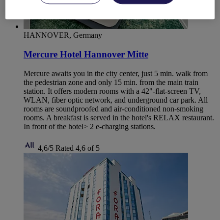
HANNOVER, Germany
Mercure Hotel Hannover Mitte
Mercure awaits you in the city center, just 5 min. walk from
the pedestrian zone and only 15 min. from the main train
station. It offers modern rooms with a 42"-flat-screen TV,
WLAN, fiber optic network, and underground car park. All
rooms are soundproofed and air-conditioned non-smoking
rooms. A breakfast is served in the hotel's RELAX restaurant.
In front of the hotel> 2 e-charging stations.
4,6/5
Rated 4,6 of 5