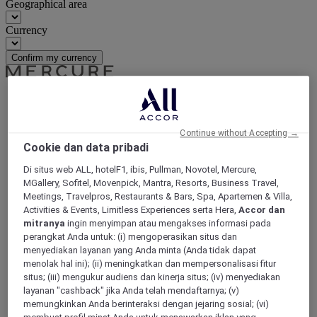
Geographical area
Currency
Confirm my currency
World
Europe
Continue without Accepting →
Germany
Cookie dan data pribadi
Lower Saxony
Laatzen
Di situs web ALL, hotelF1, ibis, Pullman, Novotel, Mercure,
MGallery, Sofitel, Movenpick, Mantra, Resorts, Business Travel,
Meetings, Travelpros, Restaurants & Bars, Spa, Apartemen & Villa,
Activities & Events, Limitless Experiences serta Hera,
Accor dan
mitranya
ingin menyimpan atau mengakses informasi pada
perangkat Anda untuk: (i) mengoperasikan situs dan
menyediakan layanan yang Anda minta (Anda tidak dapat
menolak hal ini); (ii) meningkatkan dan mempersonalisasi fitur
situs; (iii) mengukur audiens dan kinerja situs; (iv) menyediakan
layanan "cashback" jika Anda telah mendaftarnya; (v)
memungkinkan Anda berinteraksi dengan jejaring sosial; (vi)