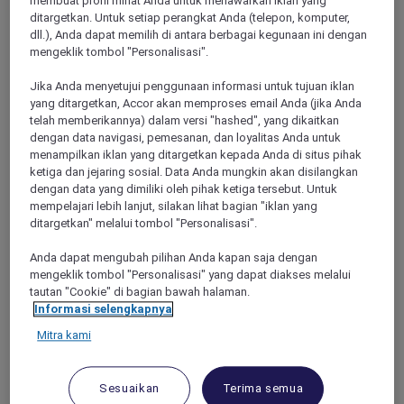
membuat profil minat Anda untuk menawarkan iklan yang
ditargetkan. Untuk setiap perangkat Anda (telepon, komputer,
dll.), Anda dapat memilih di antara berbagai kegunaan ini dengan
HANNOVER, Germany
mengeklik tombol "Personalisasi".
Mercure Hotel Hannover City
Jika Anda menyetujui penggunaan informasi untuk tujuan iklan
yang ditargetkan, Accor akan memproses email Anda (jika Anda
Rich in tradition, our hotel offers you hospitality and charm!
telah memberikannya) dalam versi "hashed", yang dikaitkan
We will spoil you with our rich breakfast buffet, delicious
dengan data navigasi, pemesanan, dan loyalitas Anda untuk
food, and refreshing drinks. Enjoy your evening in our cozy
menampilkan iklan yang ditargetkan kepada Anda di situs pihak
bar or on the terrace. Experience hospitality that comes from
ketiga dan jejaring sosial. Data Anda mungkin akan disilangkan
the heart. All 145 non-smoking rooms are generously sized
dengan data yang dimiliki oleh pihak ketiga tersebut. Untuk
and air-conditioned. Best of all, you have unlimited access to
mempelajari lebih lanjut, silakan lihat bagian "iklan yang
our BRITA water dispensers at all times!
ditargetkan" melalui tombol "Personalisasi".
4,5/5
Rated 4,5 of 5
Anda dapat mengubah pilihan Anda kapan saja dengan
mengeklik tombol "Personalisasi" yang dapat diakses melalui
tautan "Cookie" di bagian bawah halaman.
Informasi selengkapnya
Mitra kami
Sesuaikan
Terima semua