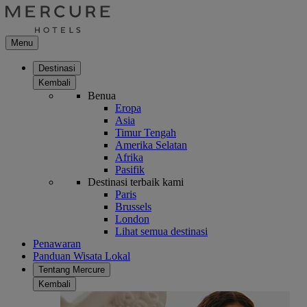
Menu
Destinasi
Kembali
Benua
Eropa
Asia
Timur Tengah
Amerika Selatan
Afrika
Pasifik
Destinasi terbaik kami
Paris
Brussels
London
Lihat semua destinasi
Penawaran
Panduan Wisata Lokal
Tentang Mercure
Kembali