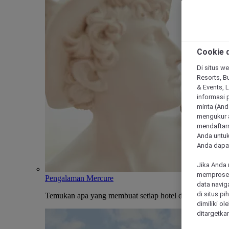
Cookie d
Di situs we
Resorts, Bu
& Events, 
informasi 
minta (Anda
mengukur a
mendaftarn
Anda untuk
Anda dapat
Jika Anda 
memproses 
Pengalaman Mercure
data navig
di situs p
Temukan apa yang membuat setiap hotel dan penginapan
dimiliki ol
ditargetkan