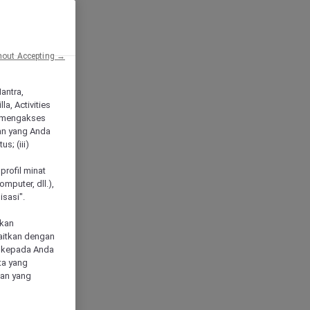
hout Accepting →
Mantra,
a, Activities
 mengakses
an yang Anda
s; (iii)
h
profil minat
mputer, dll.),
sasi".
akan
aitkan dengan
n kepada Anda
ta yang
klan yang