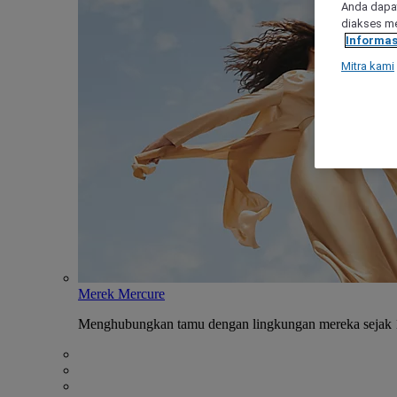
Anda dapat
diakses me
Informas
Mitra kami
Merek Mercure
Menghubungkan tamu dengan lingkungan mereka sejak