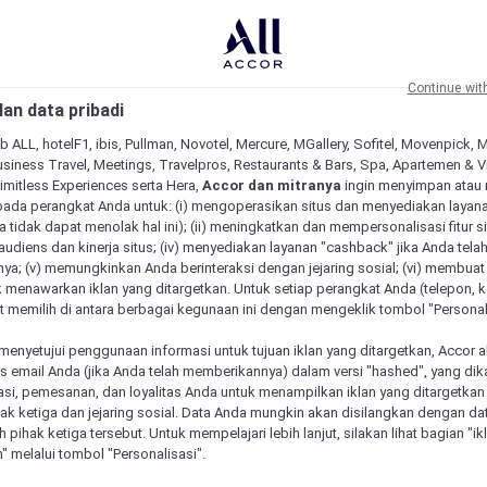
Continue wit
an data pribadi
b ALL, hotelF1, ibis, Pullman, Novotel, Mercure, MGallery, Sofitel, Movenpick, 
siness Travel, Meetings, Travelpros, Restaurants & Bars, Spa, Apartemen & Vill
Limitless Experiences serta Hera,
Accor dan mitranya
ingin menyimpan atau
pada perangkat Anda untuk: (i) mengoperasikan situs dan menyediakan layan
 tidak dapat menolak hal ini); (ii) meningkatkan dan mempersonalisasi fitur situ
udiens dan kinerja situs; (iv) menyediakan layanan "cashback" jika Anda tela
ya; (v) memungkinkan Anda berinteraksi dengan jejaring sosial; (vi) membuat 
 menawarkan iklan yang ditargetkan. Untuk setiap perangkat Anda (telepon, ko
 memilih di antara berbagai kegunaan ini dengan mengeklik tombol "Personali
menyetujui penggunaan informasi untuk tujuan iklan yang ditargetkan, Accor 
email Anda (jika Anda telah memberikannya) dalam versi "hashed", yang dik
asi, pemesanan, dan loyalitas Anda untuk menampilkan iklan yang ditargetka
ihak ketiga dan jejaring sosial. Data Anda mungkin akan disilangkan dengan da
 Mercure unik
eh pihak ketiga tersebut. Untuk mempelajari lebih lanjut, silakan lihat bagian "i
" melalui tombol "Personalisasi".