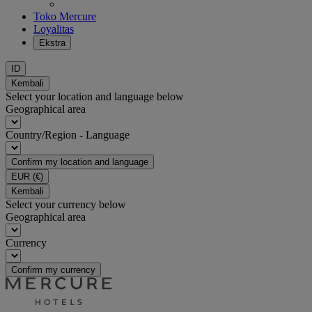
Toko Mercure
Loyalitas
Ekstra
ID
Kembali
Select your location and language below
Geographical area
Country/Region - Language
Confirm my location and language
EUR
(€)
Kembali
Select your currency below
Geographical area
Currency
Confirm my currency