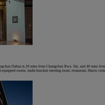
hangchun Dahua is 20 mins from Changchun Rwy. Stn. and 40 mins fro
quipped rooms, multi-function meeting room, restaurant, fitness center,