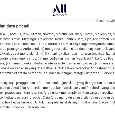
Continue wit
an data pribadi
b ALL, hotelF1, ibis, Pullman, Novotel, Mercure, MGallery, Sofitel, Movenpick, 
siness Travel, Meetings, Travelpros, Restaurants & Bars, Spa, Apartemen & Vill
Limitless Experiences serta Hera,
Accor dan mitranya
ingin menyimpan atau
pada perangkat Anda untuk: (i) mengoperasikan situs dan menyediakan layan
 tidak dapat menolak hal ini); (ii) meningkatkan dan mempersonalisasi fitur situ
udiens dan kinerja situs; (iv) menyediakan layanan "cashback" jika Anda tela
ya; (v) memungkinkan Anda berinteraksi dengan jejaring sosial; (vi) membuat 
 menawarkan iklan yang ditargetkan. Untuk setiap perangkat Anda (telepon, ko
 memilih di antara berbagai kegunaan ini dengan mengeklik tombol "Personali
menyetujui penggunaan informasi untuk tujuan iklan yang ditargetkan, Accor 
email Anda (jika Anda telah memberikannya) dalam versi "hashed", yang dik
asi, pemesanan, dan loyalitas Anda untuk menampilkan iklan yang ditargetka
ihak ketiga dan jejaring sosial. Data Anda mungkin akan disilangkan dengan da
 Mercure unik
eh pihak ketiga tersebut. Untuk mempelajari lebih lanjut, silakan lihat bagian "i
" melalui tombol "Personalisasi".