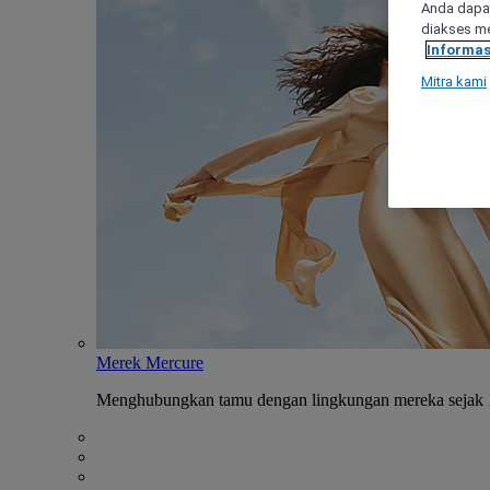
Anda dapat
diakses me
Informas
Mitra kami
Merek Mercure
Menghubungkan tamu dengan lingkungan mereka sejak