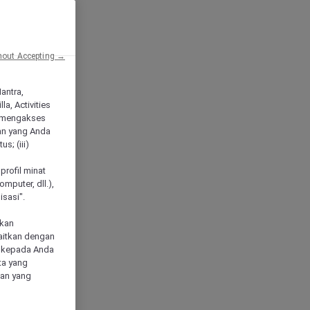
hout Accepting →
Mantra,
a, Activities
 mengakses
an yang Anda
s; (iii)
h
profil minat
mputer, dll.),
sasi".
akan
aitkan dengan
n kepada Anda
ta yang
klan yang