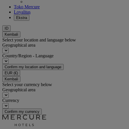
Toko Mercure
Loyalitas
Ekstra
ID
Kembali
Select your location and language below
Geographical area
Country/Region - Language
Confirm my location and language
EUR
(€)
Kembali
Select your currency below
Geographical area
Currency
Confirm my currency