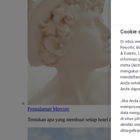
Cookie d
Di situs we
Resorts, Bu
& Events, 
informasi 
minta (Anda
mengukur a
mendaftarn
Anda untuk
Anda dapat
Jika Anda 
memproses 
Pengalaman Mercure
data navig
di situs p
Temukan apa yang membuat setiap hotel dan penginapan
dimiliki ol
ditargetkan