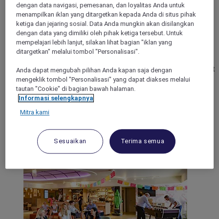
dengan data navigasi, pemesanan, dan loyalitas Anda untuk
menampilkan iklan yang ditargetkan kepada Anda di situs pihak
ketiga dan jejaring sosial. Data Anda mungkin akan disilangkan
ARRAS, France
dengan data yang dimiliki oleh pihak ketiga tersebut. Untuk
mempelajari lebih lanjut, silakan lihat bagian "iklan yang
Mercure Arras Centre Gare Hotel
ditargetkan" melalui tombol "Personalisasi".
Welcome to the Mercure Arras Centre Gare Hotel, in the heart
Anda dapat mengubah pilihan Anda kapan saja dengan
of the city, near the historic squares and close to Arras TGV
mengeklik tombol "Personalisasi" yang dapat diakses melalui
train station. For a business or leisure stay, enjoy comfortable
tautan "Cookie" di bagian bawah halaman.
bedrooms, areas for work and relaxation, direct access to the
Informasi selengkapnya
underground parking garage, a fitness center and Le 58
Mitra kami
restaurant. A friendly bar, play areas and a generous buffet
breakfast complete the experience.
Sesuaikan
Terima semua
4,8/5
Rated 4,8 of 5