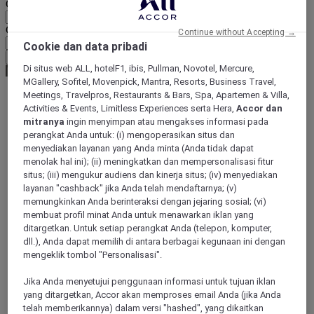
Geographical area
Currency
Continue without Accepting →
Cookie dan data pribadi
Confirm my currency
Di situs web ALL, hotelF1, ibis, Pullman, Novotel, Mercure,
MGallery, Sofitel, Movenpick, Mantra, Resorts, Business Travel,
Meetings, Travelpros, Restaurants & Bars, Spa, Apartemen & Villa,
Activities & Events, Limitless Experiences serta Hera,
Accor dan
World
mitranya
ingin menyimpan atau mengakses informasi pada
Europe
perangkat Anda untuk: (i) mengoperasikan situs dan
France
menyediakan layanan yang Anda minta (Anda tidak dapat
Nord-Pas-de-Calais
menolak hal ini); (ii) meningkatkan dan mempersonalisasi fitur
NORD
Douai
situs; (iii) mengukur audiens dan kinerja situs; (iv) menyediakan
layanan "cashback" jika Anda telah mendaftarnya; (v)
memungkinkan Anda berinteraksi dengan jejaring sosial; (vi)
membuat profil minat Anda untuk menawarkan iklan yang
ditargetkan. Untuk setiap perangkat Anda (telepon, komputer,
dll.), Anda dapat memilih di antara berbagai kegunaan ini dengan
mengeklik tombol "Personalisasi".
Jika Anda menyetujui penggunaan informasi untuk tujuan iklan
yang ditargetkan, Accor akan memproses email Anda (jika Anda
telah memberikannya) dalam versi "hashed", yang dikaitkan