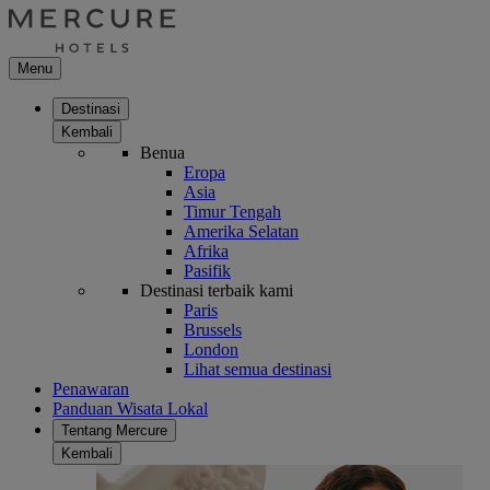
Menu
Destinasi
Kembali
Benua
Eropa
Asia
Timur Tengah
Amerika Selatan
Afrika
Pasifik
Destinasi terbaik kami
Paris
Brussels
London
Lihat semua destinasi
Penawaran
Panduan Wisata Lokal
Tentang Mercure
Kembali