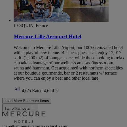
LESQUIN, France
Mercure Lille Aeroport Hotel
Welcome to Mercure Lille Airport, our 100% renovated hotel
with a playful new theme. Business guests can enjoy 12,917
sq.ft. (1,200 m2) of lounge space, while those looking to relax
can take advantage of our wellness area w/ fitness room,
sauna and hammam. Get acquainted with northern specialties
at our boutique gourmande, bar or 2 restaurants w/ terrace
where you can enjoy a beer and other local fare.
4,6/5
Rated 4,6 of 5
Load More
See more items
Tampilkan peta
Dapatkan penawaran eksklusif kami