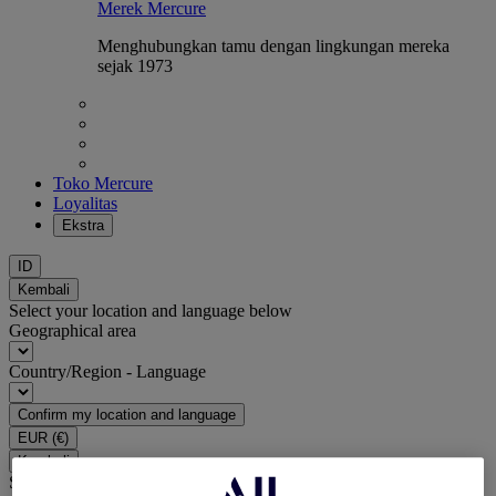
Merek Mercure
Menghubungkan tamu dengan lingkungan mereka
sejak 1973
Toko Mercure
Loyalitas
Ekstra
ID
Kembali
Select your location and language below
Geographical area
Country/Region - Language
Confirm my location and language
EUR
(€)
Kembali
Select your currency below