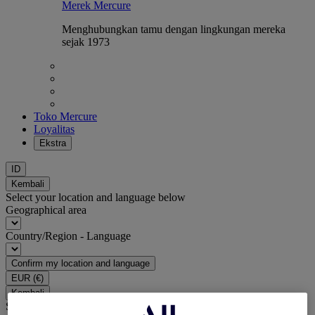
Merek Mercure
Menghubungkan tamu dengan lingkungan mereka
sejak 1973
Toko Mercure
Loyalitas
Ekstra
ID
Kembali
Select your location and language below
Geographical area
Country/Region - Language
Confirm my location and language
EUR
(€)
Kembali
Select your currency below