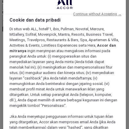
Geographical area
Currency
Continue without Accepting →
Cookie dan data pribadi
Confirm my currency
Di situs web ALL, hotelF1, ibis, Pullman, Novotel, Mercure,
MGallery, Sofitel, Movenpick, Mantra, Resorts, Business Travel,
Meetings, Travelpros, Restaurants & Bars, Spa, Apartemen & Villa,
Activities & Events, Limitless Experiences serta Hera,
Accor dan
World
mitranya
ingin menyimpan atau mengakses informasi pada
Europe
France
perangkat Anda untuk: (i) mengoperasikan situs dan
Rhone-Alps
menyediakan layanan yang Anda minta (Anda tidak dapat
SAVOIE
menolak hal ini); (ii) meningkatkan dan mempersonalisasi fitur
Challes les Eaux
situs; (iii) mengukur audiens dan kinerja situs; (iv) menyediakan
layanan "cashback" jika Anda telah mendaftarnya; (v)
memungkinkan Anda berinteraksi dengan jejaring sosial; (vi)
membuat profil minat Anda untuk menawarkan iklan yang
ditargetkan. Untuk setiap perangkat Anda (telepon, komputer,
dll.), Anda dapat memilih di antara berbagai kegunaan ini dengan
mengeklik tombol "Personalisasi".
Jika Anda menyetujui penggunaan informasi untuk tujuan iklan
yang ditargetkan, Accor akan memproses email Anda (jika Anda
telah memberikannya) dalam versi "hashed", yang dikaitkan