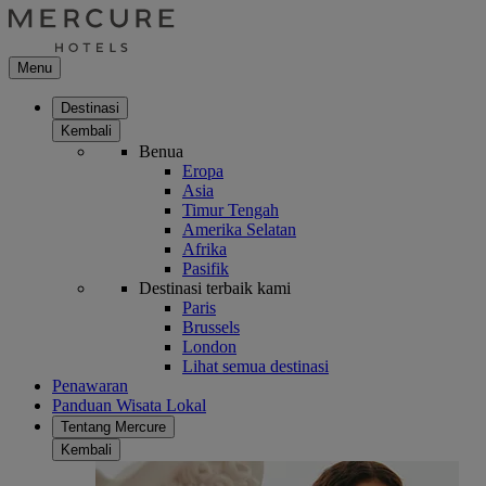
Menu
Destinasi
Kembali
Benua
Eropa
Asia
Timur Tengah
Amerika Selatan
Afrika
Pasifik
Destinasi terbaik kami
Paris
Brussels
London
Lihat semua destinasi
Penawaran
Panduan Wisata Lokal
Tentang Mercure
Kembali