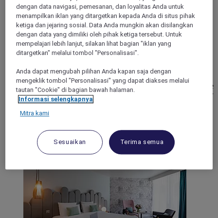
dengan data navigasi, pemesanan, dan loyalitas Anda untuk
menampilkan iklan yang ditargetkan kepada Anda di situs pihak
ketiga dan jejaring sosial. Data Anda mungkin akan disilangkan
CHAMBERY, France
dengan data yang dimiliki oleh pihak ketiga tersebut. Untuk
mempelajari lebih lanjut, silakan lihat bagian "iklan yang
Mercure Chambery Centre Hotel
ditargetkan" melalui tombol "Personalisasi".
In the city center facing the train station, the 4-star Mercure
Anda dapat mengubah pilihan Anda kapan saja dengan
Chambery Centre hotel welcomes you for a relaxing family
mengeklik tombol "Personalisasi" yang dapat diakses melalui
stay or a business trip. Ideally located in close proximity to the
tautan "Cookie" di bagian bawah halaman.
historic center, all of the city convention centers and just a few
Informasi selengkapnya
minutes from the largest natural lakes in France. You will
appreciate its modern design, warmly colored rooms and
Mitra kami
intimate bar atmosphere.
Sesuaikan
Terima semua
4,4/5
Rated 4,4 of 5