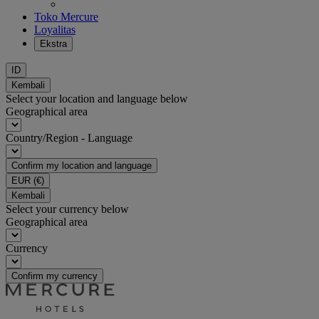
Toko Mercure
Loyalitas
Ekstra
ID
Kembali
Select your location and language below
Geographical area
Country/Region - Language
Confirm my location and language
EUR
(€)
Kembali
Select your currency below
Geographical area
Currency
Confirm my currency