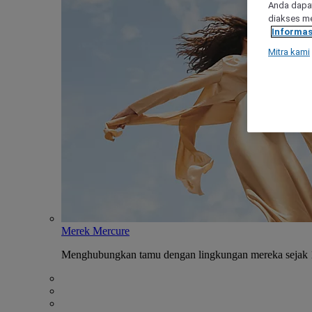
Anda dapat
diakses me
Informas
Mitra kami
Merek Mercure
Menghubungkan tamu dengan lingkungan mereka sejak