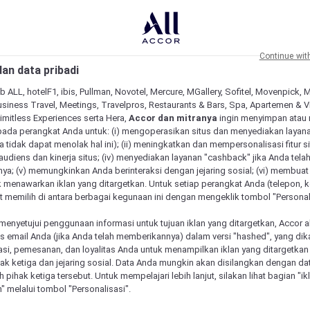
Continue wit
an data pribadi
b ALL, hotelF1, ibis, Pullman, Novotel, Mercure, MGallery, Sofitel, Movenpick, 
siness Travel, Meetings, Travelpros, Restaurants & Bars, Spa, Apartemen & Vill
Limitless Experiences serta Hera,
Accor dan mitranya
ingin menyimpan atau
pada perangkat Anda untuk: (i) mengoperasikan situs dan menyediakan layan
 tidak dapat menolak hal ini); (ii) meningkatkan dan mempersonalisasi fitur situ
udiens dan kinerja situs; (iv) menyediakan layanan "cashback" jika Anda tela
ya; (v) memungkinkan Anda berinteraksi dengan jejaring sosial; (vi) membuat 
 menawarkan iklan yang ditargetkan. Untuk setiap perangkat Anda (telepon, ko
 memilih di antara berbagai kegunaan ini dengan mengeklik tombol "Personali
menyetujui penggunaan informasi untuk tujuan iklan yang ditargetkan, Accor 
email Anda (jika Anda telah memberikannya) dalam versi "hashed", yang dik
asi, pemesanan, dan loyalitas Anda untuk menampilkan iklan yang ditargetka
ihak ketiga dan jejaring sosial. Data Anda mungkin akan disilangkan dengan da
 Mercure unik
eh pihak ketiga tersebut. Untuk mempelajari lebih lanjut, silakan lihat bagian "i
" melalui tombol "Personalisasi".