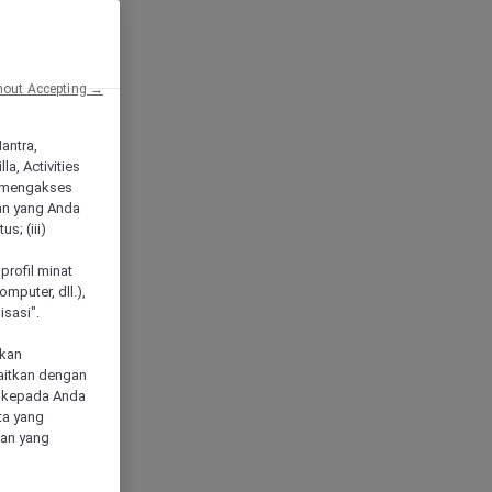
hout Accepting →
Mantra,
a, Activities
 mengakses
an yang Anda
s; (iii)
h
profil minat
mputer, dll.),
sasi".
akan
aitkan dengan
n kepada Anda
ta yang
klan yang