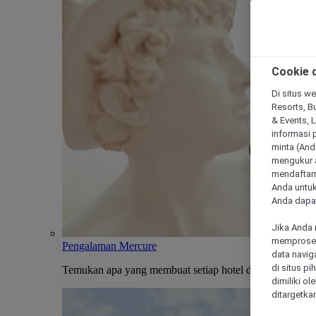
Cookie d
Di situs we
Resorts, Bu
& Events, 
informasi 
minta (Anda
mengukur a
mendaftarn
Anda untuk
Anda dapat
Jika Anda 
memproses 
Pengalaman Mercure
data navig
di situs p
Temukan apa yang membuat setiap hotel dan penginapan
dimiliki ol
ditargetkan