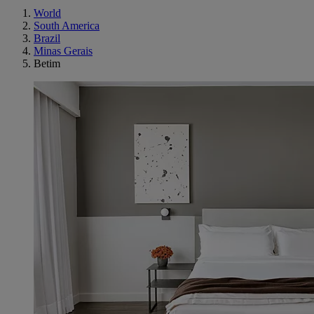
World
South America
Brazil
Minas Gerais
Betim