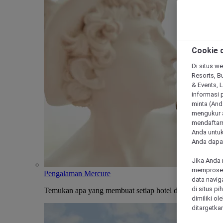
Cookie d
Di situs we
Resorts, Bu
& Events, 
informasi 
minta (Anda
mengukur a
mendaftarn
Anda untuk
Anda dapat
Jika Anda 
memproses 
Pengalaman Mercure
data navig
di situs p
Temukan apa yang membuat setiap hotel dan penginapan
dimiliki ol
ditargetkan