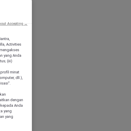
hout Accepting →
Mantra,
a, Activities
 mengakses
an yang Anda
s; (iii)
h
profil minat
mputer, dll.),
sasi".
akan
aitkan dengan
n kepada Anda
ta yang
klan yang