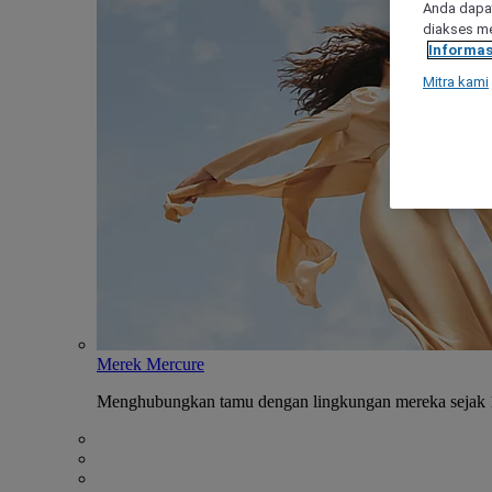
Anda dapat
diakses me
Informas
Mitra kami
Merek Mercure
Menghubungkan tamu dengan lingkungan mereka sejak