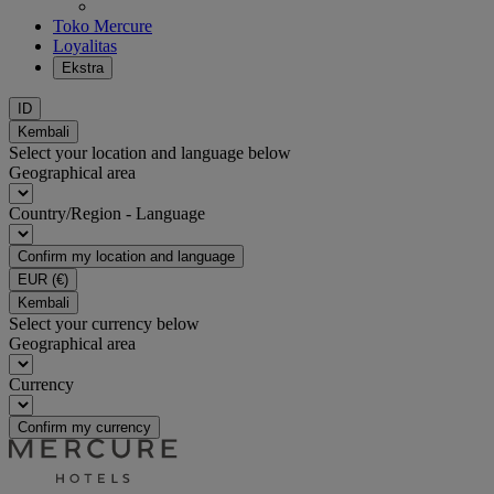
Toko Mercure
Loyalitas
Ekstra
ID
Kembali
Select your location and language below
Geographical area
Country/Region - Language
Confirm my location and language
EUR
(€)
Kembali
Select your currency below
Geographical area
Currency
Confirm my currency