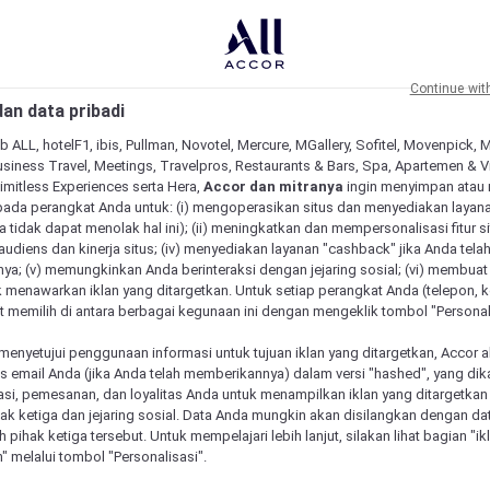
Continue wit
an data pribadi
b ALL, hotelF1, ibis, Pullman, Novotel, Mercure, MGallery, Sofitel, Movenpick, 
siness Travel, Meetings, Travelpros, Restaurants & Bars, Spa, Apartemen & Vill
Limitless Experiences serta Hera,
Accor dan mitranya
ingin menyimpan atau
pada perangkat Anda untuk: (i) mengoperasikan situs dan menyediakan layan
 tidak dapat menolak hal ini); (ii) meningkatkan dan mempersonalisasi fitur situ
udiens dan kinerja situs; (iv) menyediakan layanan "cashback" jika Anda tela
ya; (v) memungkinkan Anda berinteraksi dengan jejaring sosial; (vi) membuat 
 menawarkan iklan yang ditargetkan. Untuk setiap perangkat Anda (telepon, ko
 memilih di antara berbagai kegunaan ini dengan mengeklik tombol "Personali
menyetujui penggunaan informasi untuk tujuan iklan yang ditargetkan, Accor 
email Anda (jika Anda telah memberikannya) dalam versi "hashed", yang dik
asi, pemesanan, dan loyalitas Anda untuk menampilkan iklan yang ditargetka
ihak ketiga dan jejaring sosial. Data Anda mungkin akan disilangkan dengan da
 Mercure unik
eh pihak ketiga tersebut. Untuk mempelajari lebih lanjut, silakan lihat bagian "i
" melalui tombol "Personalisasi".