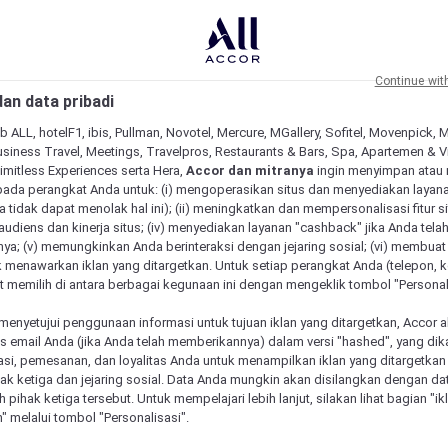
Continue wit
an data pribadi
b ALL, hotelF1, ibis, Pullman, Novotel, Mercure, MGallery, Sofitel, Movenpick, 
siness Travel, Meetings, Travelpros, Restaurants & Bars, Spa, Apartemen & Vill
Limitless Experiences serta Hera,
Accor dan mitranya
ingin menyimpan atau
pada perangkat Anda untuk: (i) mengoperasikan situs dan menyediakan layan
 tidak dapat menolak hal ini); (ii) meningkatkan dan mempersonalisasi fitur situ
udiens dan kinerja situs; (iv) menyediakan layanan "cashback" jika Anda tela
ya; (v) memungkinkan Anda berinteraksi dengan jejaring sosial; (vi) membuat 
 menawarkan iklan yang ditargetkan. Untuk setiap perangkat Anda (telepon, ko
 memilih di antara berbagai kegunaan ini dengan mengeklik tombol "Personali
menyetujui penggunaan informasi untuk tujuan iklan yang ditargetkan, Accor 
email Anda (jika Anda telah memberikannya) dalam versi "hashed", yang dik
asi, pemesanan, dan loyalitas Anda untuk menampilkan iklan yang ditargetka
ihak ketiga dan jejaring sosial. Data Anda mungkin akan disilangkan dengan da
 Mercure unik
eh pihak ketiga tersebut. Untuk mempelajari lebih lanjut, silakan lihat bagian "i
" melalui tombol "Personalisasi".