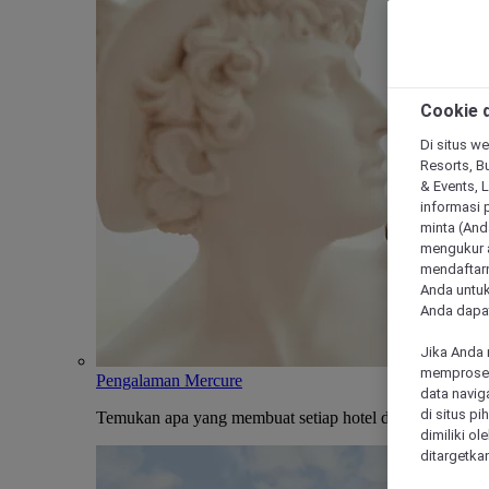
Cookie d
Di situs we
Resorts, Bu
& Events, 
informasi 
minta (Anda
mengukur a
mendaftarn
Anda untuk
Anda dapat
Jika Anda 
memproses 
Pengalaman Mercure
data navig
di situs p
Temukan apa yang membuat setiap hotel dan penginapan
dimiliki ol
ditargetkan