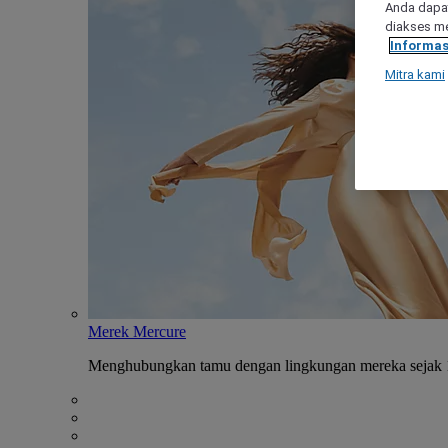
Anda dapat
diakses me
Informas
Mitra kami
Merek Mercure
Menghubungkan tamu dengan lingkungan mereka sejak