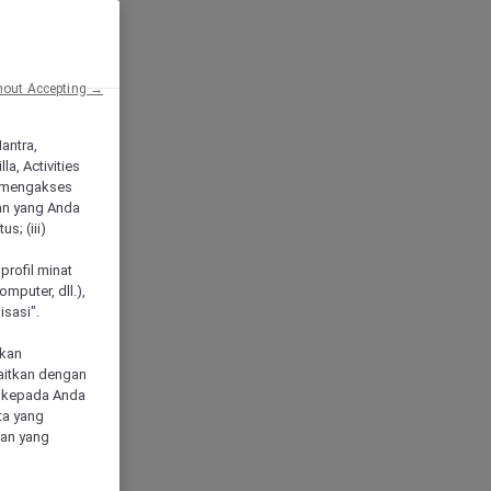
hout Accepting →
Mantra,
a, Activities
 mengakses
an yang Anda
s; (iii)
h
profil minat
mputer, dll.),
sasi".
akan
aitkan dengan
n kepada Anda
ta yang
klan yang