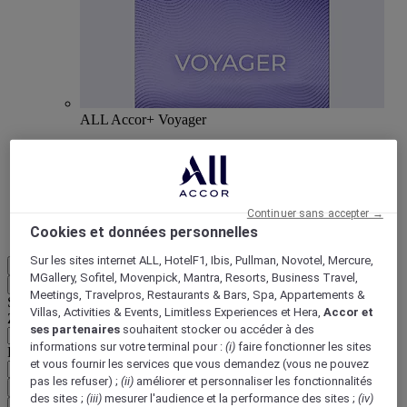
ALL Accor+ Voyager
15% de réduction toute l'année
sur vos séjours dans
+30 marques
DÉCOUVRIR
Continuer sans accepter →
Cookies et données personnelles
Plus
Sur les sites internet ALL, HotelF1, Ibis, Pullman, Novotel, Mercure,
FR
MGallery, Sofitel, Movenpick, Mantra, Resorts, Business Travel,
Retour
Meetings, Travelpros, Restaurants & Bars, Spa, Appartements &
Sélectionnez votre zone et votre langue ci-dessous
Villas, Activities & Events, Limitless Experiences et Hera,
Accor et
Zone géographique
ses partenaires
souhaitent stocker ou accéder à des
informations sur votre terminal pour :
(i)
faire fonctionner les sites
Pays/Région - Langue
et vous fournir les services que vous demandez (vous ne pouvez
pas les refuser) ;
(ii)
améliorer et personnaliser les fonctionnalités
Valider votre zone et votre langue
des sites ;
(iii)
mesurer l'audience et la performance des sites ;
(iv)
EUR
(€)