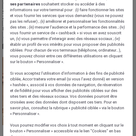
ses partenaires
souhaitent stocker ou accéder à des
Retour
informations sur votre terminal pour :
(i)
faire fonctionner les sites
Sélectionnez votre devise ci-dessous
et vous fournir les services que vous demandez (vous ne pouvez
Zone géographique
pas les refuser) ;
(ii)
améliorer et personnaliser les fonctionnalités
des sites ;
(iii)
mesurer l'audience et la performance des sites ;
(iv)
Devise
vous fournir un service de « cashback » si vous en avez souscrit
un,
(v)
vous permettre d'interagir avec des réseaux sociaux ;
(vi)
Valider ma devise
établir un profil de vos intérêts pour vous proposer des publicités
ciblées. Pour chacun de vos terminaux (téléphone, ordinateur…),
vous pouvez choisir entre ces différentes utilisations en cliquant
sur le bouton « Personnaliser ».
Si vous acceptez l’utilisation d’information à des fins de publicité
ciblée, Accor traitera votre email (si vous l’avez donné) en version
« hashée », associé à vos données de navigation, de réservation
et de fidélité pour vous afficher des publicités ciblées sur des
sites tiers et des réseaux sociaux. Vos données pourront être
croisées avec des données dont disposent ces tiers. Pour en
savoir plus, consultez la rubrique « publicité ciblée » via le bouton
« Personnaliser ».
Vous pourrez modifier vos choix à tout moment en cliquant sur le
bouton « Personnaliser » accessible via le lien "Cookies" en bas