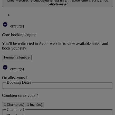
Chez Mercure, le petit-déjeuner est un art !
actuellement sur L'art du
petit-déjeuner
erreur(s)
Core booking engine
You’ll be redirected to Accor website to view available hotels and
book your stay
Fermer la fenêtre
erreur(s)
Où allez-vous ?
Booking Dates
Combien serez-vous ?
1 Chambre(s) - 1 Invité(s)
Chambre 1