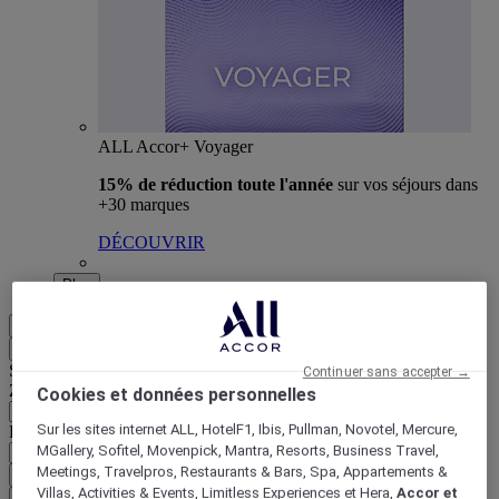
ALL Accor+ Voyager
15% de réduction toute l'année
sur vos séjours dans
+30 marques
DÉCOUVRIR
Plus
FR
Retour
Sélectionnez votre zone et votre langue ci-dessous
Continuer sans accepter →
Zone géographique
Cookies et données personnelles
Sur les sites internet ALL, HotelF1, Ibis, Pullman, Novotel, Mercure,
Pays/Région - Langue
MGallery, Sofitel, Movenpick, Mantra, Resorts, Business Travel,
Meetings, Travelpros, Restaurants & Bars, Spa, Appartements &
Valider votre zone et votre langue
Villas, Activities & Events, Limitless Experiences et Hera,
Accor et
EUR
(€)