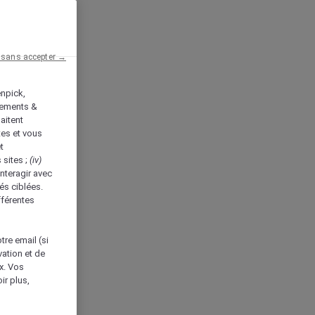
 sans accepter →
enpick,
tements &
aitent
tes et vous
t
 sites ;
(iv)
nteragir avec
és ciblées.
fférentes
tre email (si
vation et de
ux. Vos
ir plus,