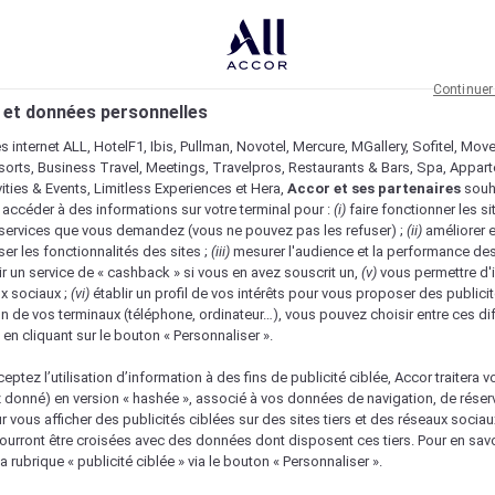
Continuer
 et données personnelles
es internet ALL, HotelF1, Ibis, Pullman, Novotel, Mercure, MGallery, Sofitel, Mov
sorts, Business Travel, Meetings, Travelpros, Restaurants & Bars, Spa, Appar
ivities & Events, Limitless Experiences et Hera,
Accor et ses partenaires
souh
 accéder à des informations sur votre terminal pour :
(i)
faire fonctionner les si
s services que vous demandez (vous ne pouvez pas les refuser) ;
(ii)
améliorer e
er les fonctionnalités des sites ;
(iii)
mesurer l'audience et la performance des
ir un service de « cashback » si vous en avez souscrit un,
(v)
vous permettre d'i
x sociaux ;
(vi)
établir un profil de vos intérêts pour vous proposer des publicit
n de vos terminaux (téléphone, ordinateur…), vous pouvez choisir entre ces di
s en cliquant sur le bouton « Personnaliser ».
eptez l’utilisation d’information à des fins de publicité ciblée, Accor traitera vo
z donné) en version « hashée », associé à vos données de navigation, de réser
ur vous afficher des publicités ciblées sur des sites tiers et des réseaux socia
urront être croisées avec des données dont disposent ces tiers. Pour en savo
nique
a rubrique « publicité ciblée » via le bouton « Personnaliser ».