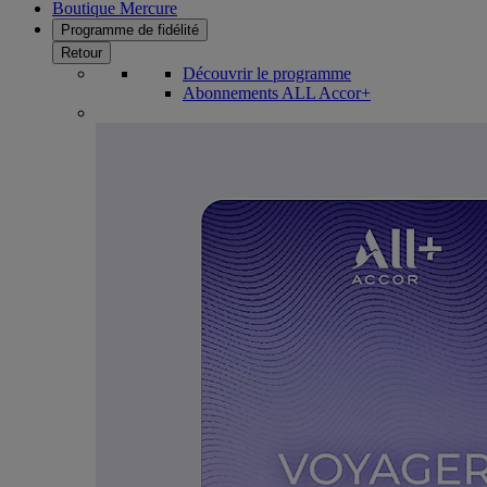
Boutique Mercure
Programme de fidélité
Retour
Découvrir le programme
Abonnements ALL Accor+