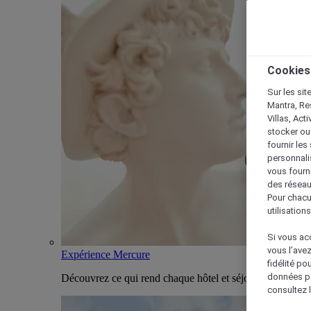
Cookies
Sur les sit
Mantra, Re
Villas, Act
stocker ou
fournir le
personnalis
vous fourn
des réseau
Pour chacu
utilisation
Si vous acc
vous l’ave
Expérience Mercure
fidélité po
données po
Découvrez ce qui rend chaque hôtel et séjour Mercure u
consultez l