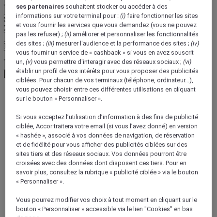
ses partenaires
souhaitent stocker ou accéder à des
Retour
informations sur votre terminal pour :
(i)
faire fonctionner les sites
Sélectionnez votre devise ci-dessous
et vous fournir les services que vous demandez (vous ne pouvez
Zone géographique
pas les refuser) ;
(ii)
améliorer et personnaliser les fonctionnalités
des sites ;
(iii)
mesurer l'audience et la performance des sites ;
(iv)
Devise
vous fournir un service de « cashback » si vous en avez souscrit
un,
(v)
vous permettre d'interagir avec des réseaux sociaux ;
(vi)
Valider ma devise
établir un profil de vos intérêts pour vous proposer des publicités
ciblées. Pour chacun de vos terminaux (téléphone, ordinateur…),
vous pouvez choisir entre ces différentes utilisations en cliquant
sur le bouton « Personnaliser ».
World
Europe
Si vous acceptez l’utilisation d’information à des fins de publicité
Germany
ciblée, Accor traitera votre email (si vous l’avez donné) en version
Baden-Wuerttemberg
« hashée », associé à vos données de navigation, de réservation
et de fidélité pour vous afficher des publicités ciblées sur des
sites tiers et des réseaux sociaux. Vos données pourront être
croisées avec des données dont disposent ces tiers. Pour en
savoir plus, consultez la rubrique « publicité ciblée » via le bouton
« Personnaliser ».
Vous pourrez modifier vos choix à tout moment en cliquant sur le
bouton « Personnaliser » accessible via le lien "Cookies" en bas