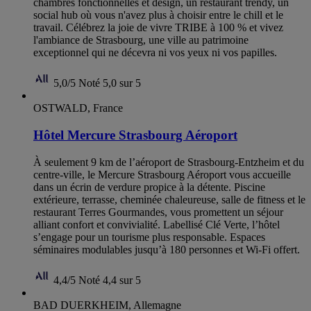
chambres fonctionnelles et design, un restaurant trendy, un
social hub où vous n'avez plus à choisir entre le chill et le
travail. Célébrez la joie de vivre TRIBE à 100 % et vivez
l'ambiance de Strasbourg, une ville au patrimoine
exceptionnel qui ne décevra ni vos yeux ni vos papilles.
5,0/5
Noté 5,0 sur 5
OSTWALD, France
Hôtel Mercure Strasbourg Aéroport
À seulement 9 km de l’aéroport de Strasbourg-Entzheim et du
centre-ville, le Mercure Strasbourg Aéroport vous accueille
dans un écrin de verdure propice à la détente. Piscine
extérieure, terrasse, cheminée chaleureuse, salle de fitness et le
restaurant Terres Gourmandes, vous promettent un séjour
alliant confort et convivialité. Labellisé Clé Verte, l’hôtel
s’engage pour un tourisme plus responsable. Espaces
séminaires modulables jusqu’à 180 personnes et Wi-Fi offert.
4,4/5
Noté 4,4 sur 5
BAD DUERKHEIM, Allemagne