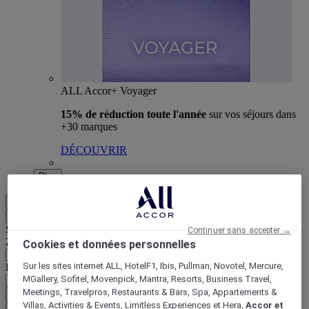
ALL Accor+ Voyager
15% de réduction toute l'année
sur vos séjours dans
+30 marques
DÉCOUVRIR
Plus
FR
Retour
Sélectionnez votre zone et votre langue ci-dessous
Continuer sans accepter →
Zone géographique
Cookies et données personnelles
Sur les sites internet ALL, HotelF1, Ibis, Pullman, Novotel, Mercure,
Pays/Région - Langue
MGallery, Sofitel, Movenpick, Mantra, Resorts, Business Travel,
Meetings, Travelpros, Restaurants & Bars, Spa, Appartements &
Valider votre zone et votre langue
Villas, Activities & Events, Limitless Experiences et Hera,
Accor et
EUR
(€)