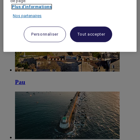
de page.
Plus d'informations
Bayonne
Nos partenaires
Personnaliser
Tout accepter
Pau