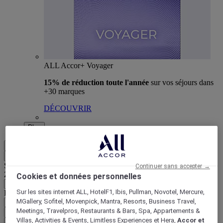
ALL Accor+ Voyager
15% de réduction toute l'année
sur vos séjours dans
+30 marques
DÉCOUVRIR
Plus
FR
Retour
Sélectionnez votre zone et votre langue ci-dessous
Continuer sans accepter →
Zone géographique
Cookies et données personnelles
Sur les sites internet ALL, HotelF1, Ibis, Pullman, Novotel, Mercure,
Pays/Région - Langue
MGallery, Sofitel, Movenpick, Mantra, Resorts, Business Travel,
Meetings, Travelpros, Restaurants & Bars, Spa, Appartements &
Valider votre zone et votre langue
Villas, Activities & Events, Limitless Experiences et Hera,
Accor et
EUR
(€)