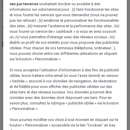
ses partenaires
souhaitent stocker ou accéder à des
Retour
informations sur votre terminal pour :
(i)
faire fonctionner les sites
Sélectionnez votre devise ci-dessous
et vous fournir les services que vous demandez (vous ne pouvez
Zone géographique
pas les refuser) ;
(ii)
améliorer et personnaliser les fonctionnalités
des sites ;
(iii)
mesurer l'audience et la performance des sites ;
(iv)
Devise
vous fournir un service de « cashback » si vous en avez souscrit
un,
(v)
vous permettre d'interagir avec des réseaux sociaux ;
(vi)
Valider ma devise
établir un profil de vos intérêts pour vous proposer des publicités
ciblées. Pour chacun de vos terminaux (téléphone, ordinateur…),
vous pouvez choisir entre ces différentes utilisations en cliquant
sur le bouton « Personnaliser ».
World
Europe
Si vous acceptez l’utilisation d’information à des fins de publicité
France
ciblée, Accor traitera votre email (si vous l’avez donné) en version
Aquitania
« hashée », associé à vos données de navigation, de réservation
PYRENEES-ATLANTIQUES
et de fidélité pour vous afficher des publicités ciblées sur des
sites tiers et des réseaux sociaux. Vos données pourront être
croisées avec des données dont disposent ces tiers. Pour en
savoir plus, consultez la rubrique « publicité ciblée » via le bouton
« Personnaliser ».
Vous pourrez modifier vos choix à tout moment en cliquant sur le
bouton « Personnaliser » accessible via le lien "Cookies" en bas