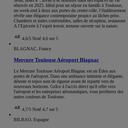
Seilh, hôtel 4*, invite à se détendre dans des espaces de vie
rénovés en 2025. Idéal pour un séjour en famille à Toulouse,
un week-end à deux aux portes du centre-ville, l’établissement
révèle une élégance contemporaine propice au lâcher-prise.
Chambres et suites confortables, salles de réception, restaurant
A l’Epicerie à l’esprit terroir, terrasse ouverte sur la nature.
4,6/5
Noté 4,6 sur 5
BLAGNAC, France
Mercure Toulouse Aéroport Blagnac
Le Mercure Toulouse Aéroport Blagnac est un Éden aux
portes de l'aéroport. Dans une ambiance intimiste et élégante,
détente et repos sont de rigueur avant de repartir vers de
nouveaux horizons. Grâce à l'accès direct qu'il offre vers
l'aéroport et les entreprises aéronautiques, vous profiterez des
autres couleurs de Toulouse.
4,7/5
Noté 4,7 sur 5
BILBAO, Espagne