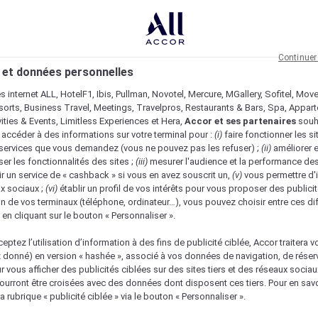
Continuer
 et données personnelles
es internet ALL, HotelF1, Ibis, Pullman, Novotel, Mercure, MGallery, Sofitel, Mov
sorts, Business Travel, Meetings, Travelpros, Restaurants & Bars, Spa, Appar
ivities & Events, Limitless Experiences et Hera,
Accor et ses partenaires
souh
 accéder à des informations sur votre terminal pour :
(i)
faire fonctionner les si
s services que vous demandez (vous ne pouvez pas les refuser) ;
(ii)
améliorer e
er les fonctionnalités des sites ;
(iii)
mesurer l'audience et la performance des
ir un service de « cashback » si vous en avez souscrit un,
(v)
vous permettre d'i
x sociaux ;
(vi)
établir un profil de vos intérêts pour vous proposer des publicit
n de vos terminaux (téléphone, ordinateur…), vous pouvez choisir entre ces di
s en cliquant sur le bouton « Personnaliser ».
eptez l’utilisation d’information à des fins de publicité ciblée, Accor traitera vo
z donné) en version « hashée », associé à vos données de navigation, de réser
ur vous afficher des publicités ciblées sur des sites tiers et des réseaux socia
urront être croisées avec des données dont disposent ces tiers. Pour en savo
nique
a rubrique « publicité ciblée » via le bouton « Personnaliser ».