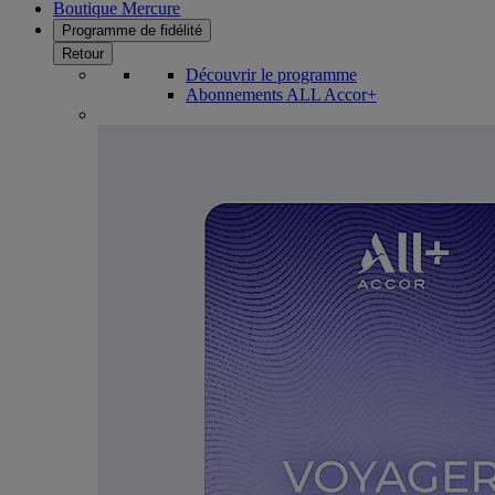
Boutique Mercure
Programme de fidélité
Retour
Découvrir le programme
Abonnements ALL Accor+