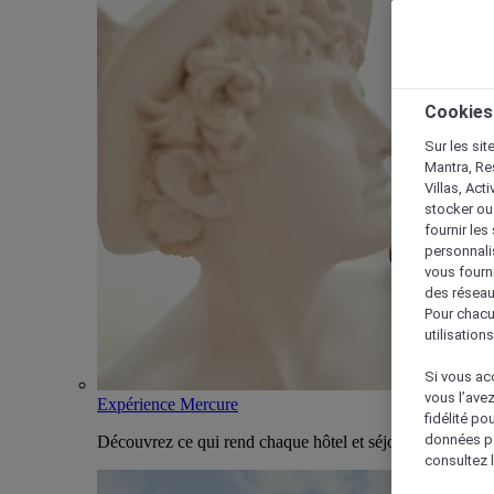
Cookies
Sur les sit
Mantra, Re
Villas, Act
stocker ou
fournir le
personnalis
vous fourn
des réseau
Pour chacu
utilisation
Si vous acc
vous l’ave
Expérience Mercure
fidélité po
données po
Découvrez ce qui rend chaque hôtel et séjour Mercure u
consultez l