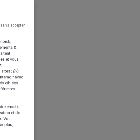
 sans accepter →
enpick,
tements &
aitent
tes et vous
t
 sites ;
(iv)
nteragir avec
és ciblées.
fférentes
tre email (si
vation et de
ux. Vos
ir plus,