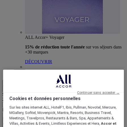
ALL Accor+ Voyager
15% de réduction toute l'année
sur vos séjours dans
+30 marques
DÉCOUVRIR
Plus
FR
Retour
Continuer sans accepter →
Sélectionnez votre zone et votre langue ci-dessous
Cookies et données personnelles
Zone géographique
Sur les sites internet ALL, HotelF1, Ibis, Pullman, Novotel, Mercure,
Pays/Région - Langue
MGallery, Sofitel, Movenpick, Mantra, Resorts, Business Travel,
Meetings, Travelpros, Restaurants & Bars, Spa, Appartements &
Valider votre zone et votre langue
Villas, Activities & Events, Limitless Experiences et Hera,
Accor et
EUR
(€)