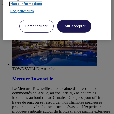
Load More
Voir plus d'articles
Plus d'informations
Nos partenaires
Personnaliser
Tout accepter
TOWNSVILLE, Australie
Mercure Townsville
Le Mercure Townsville allie le calme d'un resort aux
commodités de la ville, au coeur de 4,5 ha de jardins
luxuriants au bord du lac Curralea. Conçues pour offrir un
havre de paix où se ressourcer, nos chambres spacieuses
procurent un véritable sentiment d'évasion. L'expérience
proposée s'articule autour de la plus grande piscine extérieure