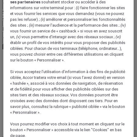
ses partenaires
souhaitent stocker ou accéder à des
Retour
informations sur votre terminal pour :
(i)
faire fonctionner les sites
Sélectionnez votre devise ci-dessous
et vous fournir les services que vous demandez (vous ne pouvez
Zone géographique
pas les refuser) ;
(ii)
améliorer et personnaliser les fonctionnalités
des sites ;
(iii)
mesurer l'audience et la performance des sites ;
(iv)
Devise
vous fournir un service de « cashback » si vous en avez souscrit
un,
(v)
vous permettre d'interagir avec des réseaux sociaux ;
(vi)
Valider ma devise
établir un profil de vos intérêts pour vous proposer des publicités
ciblées. Pour chacun de vos terminaux (téléphone, ordinateur…),
vous pouvez choisir entre ces différentes utilisations en cliquant
sur le bouton « Personnaliser ».
World
Australia Pacific
Si vous acceptez l’utilisation d’information à des fins de publicité
Australia
ciblée, Accor traitera votre email (si vous l’avez donné) en version
Queensland
« hashée », associé à vos données de navigation, de réservation
L'Outback Queensland
et de fidélité pour vous afficher des publicités ciblées sur des
sites tiers et des réseaux sociaux. Vos données pourront être
croisées avec des données dont disposent ces tiers. Pour en
savoir plus, consultez la rubrique « publicité ciblée » via le bouton
« Personnaliser ».
Vous pourrez modifier vos choix à tout moment en cliquant sur le
bouton « Personnaliser » accessible via le lien "Cookies" en bas
de page.