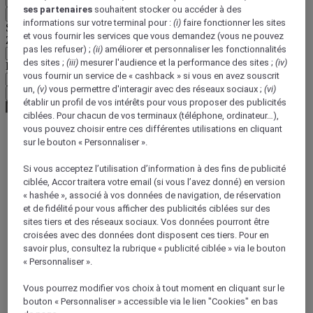
ses partenaires
souhaitent stocker ou accéder à des
Retour
informations sur votre terminal pour :
(i)
faire fonctionner les sites
Sélectionnez votre devise ci-dessous
et vous fournir les services que vous demandez (vous ne pouvez
Zone géographique
pas les refuser) ;
(ii)
améliorer et personnaliser les fonctionnalités
des sites ;
(iii)
mesurer l'audience et la performance des sites ;
(iv)
Devise
vous fournir un service de « cashback » si vous en avez souscrit
un,
(v)
vous permettre d'interagir avec des réseaux sociaux ;
(vi)
Valider ma devise
établir un profil de vos intérêts pour vous proposer des publicités
ciblées. Pour chacun de vos terminaux (téléphone, ordinateur…),
vous pouvez choisir entre ces différentes utilisations en cliquant
sur le bouton « Personnaliser ».
World
Asia
Si vous acceptez l’utilisation d’information à des fins de publicité
Indonesia
ciblée, Accor traitera votre email (si vous l’avez donné) en version
Java
« hashée », associé à vos données de navigation, de réservation
Java oriental
et de fidélité pour vous afficher des publicités ciblées sur des
sites tiers et des réseaux sociaux. Vos données pourront être
croisées avec des données dont disposent ces tiers. Pour en
savoir plus, consultez la rubrique « publicité ciblée » via le bouton
« Personnaliser ».
Vous pourrez modifier vos choix à tout moment en cliquant sur le
bouton « Personnaliser » accessible via le lien "Cookies" en bas