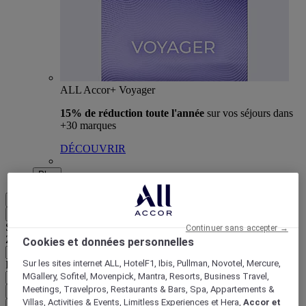
ALL Accor+ Voyager
15% de réduction toute l'année
sur vos séjours dans
+30 marques
DÉCOUVRIR
Plus
FR
Retour
Sélectionnez votre zone et votre langue ci-dessous
Continuer sans accepter →
Zone géographique
Cookies et données personnelles
Sur les sites internet ALL, HotelF1, Ibis, Pullman, Novotel, Mercure,
Pays/Région - Langue
MGallery, Sofitel, Movenpick, Mantra, Resorts, Business Travel,
Meetings, Travelpros, Restaurants & Bars, Spa, Appartements &
Valider votre zone et votre langue
Villas, Activities & Events, Limitless Experiences et Hera,
Accor et
EUR
(€)