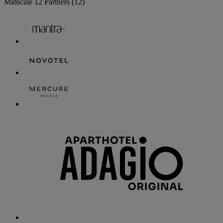
Midscale
12 Partners
(12)