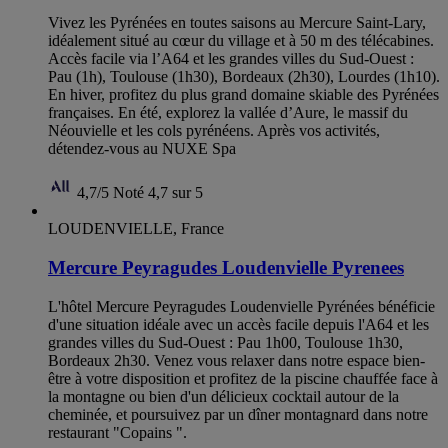
Vivez les Pyrénées en toutes saisons au Mercure Saint-Lary,
idéalement situé au cœur du village et à 50 m des télécabines.
Accès facile via l’A64 et les grandes villes du Sud-Ouest :
Pau (1h), Toulouse (1h30), Bordeaux (2h30), Lourdes (1h10).
En hiver, profitez du plus grand domaine skiable des Pyrénées
françaises. En été, explorez la vallée d’Aure, le massif du
Néouvielle et les cols pyrénéens. Après vos activités,
détendez-vous au NUXE Spa
4,7/5
Noté 4,7 sur 5
LOUDENVIELLE, France
Mercure Peyragudes Loudenvielle Pyrenees
L'hôtel Mercure Peyragudes Loudenvielle Pyrénées bénéficie
d'une situation idéale avec un accès facile depuis l'A64 et les
grandes villes du Sud-Ouest : Pau 1h00, Toulouse 1h30,
Bordeaux 2h30. Venez vous relaxer dans notre espace bien-
être à votre disposition et profitez de la piscine chauffée face à
la montagne ou bien d'un délicieux cocktail autour de la
cheminée, et poursuivez par un dîner montagnard dans notre
restaurant "Copains ".