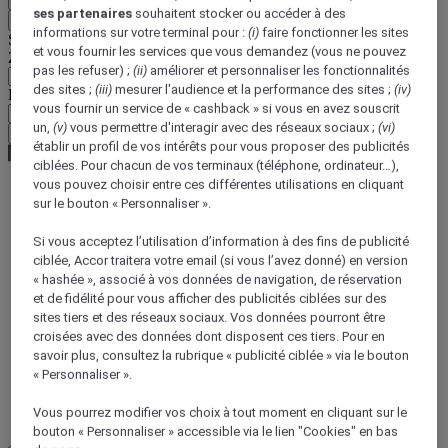
ses partenaires
souhaitent stocker ou accéder à des
Retour
informations sur votre terminal pour :
(i)
faire fonctionner les sites
Sélectionnez votre devise ci-dessous
et vous fournir les services que vous demandez (vous ne pouvez
Zone géographique
pas les refuser) ;
(ii)
améliorer et personnaliser les fonctionnalités
des sites ;
(iii)
mesurer l'audience et la performance des sites ;
(iv)
Devise
vous fournir un service de « cashback » si vous en avez souscrit
un,
(v)
vous permettre d'interagir avec des réseaux sociaux ;
(vi)
Valider ma devise
établir un profil de vos intérêts pour vous proposer des publicités
ciblées. Pour chacun de vos terminaux (téléphone, ordinateur…),
vous pouvez choisir entre ces différentes utilisations en cliquant
sur le bouton « Personnaliser ».
World
Europe
Si vous acceptez l’utilisation d’information à des fins de publicité
France
ciblée, Accor traitera votre email (si vous l’avez donné) en version
Midi-Pyrenees
« hashée », associé à vos données de navigation, de réservation
GERS
et de fidélité pour vous afficher des publicités ciblées sur des
sites tiers et des réseaux sociaux. Vos données pourront être
croisées avec des données dont disposent ces tiers. Pour en
savoir plus, consultez la rubrique « publicité ciblée » via le bouton
« Personnaliser ».
Vous pourrez modifier vos choix à tout moment en cliquant sur le
bouton « Personnaliser » accessible via le lien "Cookies" en bas