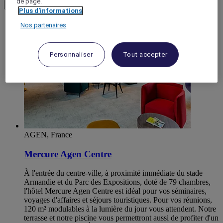
de page.
Load More
Voir plus d'articles
Plus d'informations
Nos partenaires
Personnaliser
Tout accepter
AGEN, France
Mercure Agen Centre
À l'entrée du centre-ville, à proximité immédiate du stade
Armandie et du Parc des Expositions, doté de 79 chambres,
l'hôtel Mercure Agen Centre est idéal pour vos séminaires,
voyages d'affaires et séjours touristiques. Pour vos réunions,
120 m² modulables à la lumière du jour vous attendent. Notre
terrasse et notre piscine vous permettront aussi de profiter d'un