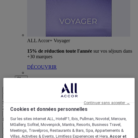
ALL Accor+ Voyager
15% de réduction toute l'année
sur vos séjours dans
+30 marques
DÉCOUVRIR
Plus
FR
Retour
Sélectionnez votre zone et votre langue ci-dessous
Continuer sans accepter →
Zone géographique
Cookies et données personnelles
Sur les sites internet ALL, HotelF1, Ibis, Pullman, Novotel, Mercure,
Pays/Région - Langue
MGallery, Sofitel, Movenpick, Mantra, Resorts, Business Travel,
Meetings, Travelpros, Restaurants & Bars, Spa, Appartements &
Valider votre zone et votre langue
Villas, Activities & Events, Limitless Experiences et Hera,
Accor et
EUR
(€)