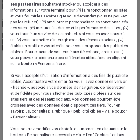
ses partenaires
souhaitent stocker ou accéder à des
Retour
informations sur votre terminal pour :
(i)
faire fonctionner les sites
Sélectionnez votre devise ci-dessous
et vous fournir les services que vous demandez (vous ne pouvez
Zone géographique
pas les refuser) ;
(ii)
améliorer et personnaliser les fonctionnalités
des sites ;
(iii)
mesurer l'audience et la performance des sites ;
(iv)
Devise
vous fournir un service de « cashback » si vous en avez souscrit
un,
(v)
vous permettre d'interagir avec des réseaux sociaux ;
(vi)
Valider ma devise
établir un profil de vos intérêts pour vous proposer des publicités
ciblées. Pour chacun de vos terminaux (téléphone, ordinateur…),
vous pouvez choisir entre ces différentes utilisations en cliquant
sur le bouton « Personnaliser ».
World
Europe
Si vous acceptez l’utilisation d’information à des fins de publicité
France
ciblée, Accor traitera votre email (si vous l’avez donné) en version
Aquitania
« hashée », associé à vos données de navigation, de réservation
DORDOGNE
et de fidélité pour vous afficher des publicités ciblées sur des
sites tiers et des réseaux sociaux. Vos données pourront être
croisées avec des données dont disposent ces tiers. Pour en
savoir plus, consultez la rubrique « publicité ciblée » via le bouton
« Personnaliser ».
Vous pourrez modifier vos choix à tout moment en cliquant sur le
bouton « Personnaliser » accessible via le lien "Cookies" en bas