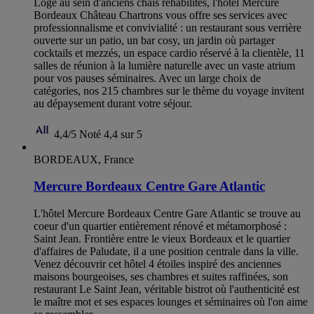
Logé au sein d'anciens chais réhabilités, l'hôtel Mercure
Bordeaux Château Chartrons vous offre ses services avec
professionnalisme et convivialité : un restaurant sous verrière
ouverte sur un patio, un bar cosy, un jardin où partager
cocktails et mezzés, un espace cardio réservé à la clientèle, 11
salles de réunion à la lumière naturelle avec un vaste atrium
pour vos pauses séminaires. Avec un large choix de
catégories, nos 215 chambres sur le thème du voyage invitent
au dépaysement durant votre séjour.
4,4/5
Noté 4,4 sur 5
BORDEAUX, France
Mercure Bordeaux Centre Gare Atlantic
L'hôtel Mercure Bordeaux Centre Gare Atlantic se trouve au
coeur d'un quartier entièrement rénové et métamorphosé :
Saint Jean. Frontière entre le vieux Bordeaux et le quartier
d'affaires de Paludate, il a une position centrale dans la ville.
Venez découvrir cet hôtel 4 étoiles inspiré des anciennes
maisons bourgeoises, ses chambres et suites raffinées, son
restaurant Le Saint Jean, véritable bistrot où l'authenticité est
le maître mot et ses espaces lounges et séminaires où l'on aime