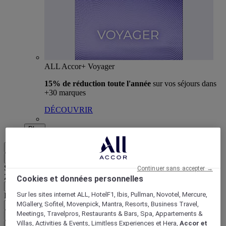
ALL Accor+ Voyager
15% de réduction toute l'année
sur vos séjours dans
+30 marques
DÉCOUVRIR
Plus
FR
Retour
Sélectionnez votre zone et votre langue ci-dessous
Continuer sans accepter →
Zone géographique
Cookies et données personnelles
Sur les sites internet ALL, HotelF1, Ibis, Pullman, Novotel, Mercure,
Pays/Région - Langue
MGallery, Sofitel, Movenpick, Mantra, Resorts, Business Travel,
Meetings, Travelpros, Restaurants & Bars, Spa, Appartements &
Valider votre zone et votre langue
Villas, Activities & Events, Limitless Experiences et Hera,
Accor et
EUR
(€)