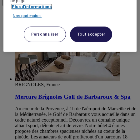
de page.
Load More
Voir plus d'articles
Plus d'informations
Nos partenaires
Personnaliser
Tout accepter
BRIGNOLES, France
Mercure Brignoles Golf de Barbaroux & Spa
Au coeur de la Provence, à 1h de l'aéroport de Marseille et de
la Méditerranée, le Golf de Barbaroux vous accueille dans un
cadre naturel exceptionnel. Découvrez un domaine unique
alliant sport, détente et art de vivre. Notre hôtel 4 étoiles
propose des chambres spacieuses nichées au coeur de la
pinède. Les amateurs de golf profiteront d'un parcours 18