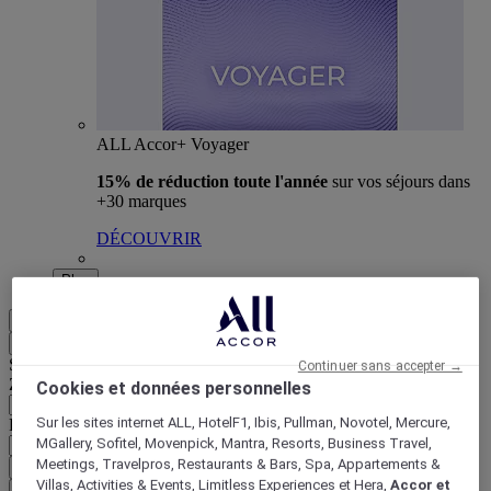
ALL Accor+ Voyager
15% de réduction toute l'année
sur vos séjours dans
+30 marques
DÉCOUVRIR
Plus
FR
Retour
Sélectionnez votre zone et votre langue ci-dessous
Continuer sans accepter →
Zone géographique
Cookies et données personnelles
Sur les sites internet ALL, HotelF1, Ibis, Pullman, Novotel, Mercure,
Pays/Région - Langue
MGallery, Sofitel, Movenpick, Mantra, Resorts, Business Travel,
Meetings, Travelpros, Restaurants & Bars, Spa, Appartements &
Valider votre zone et votre langue
Villas, Activities & Events, Limitless Experiences et Hera,
Accor et
EUR
(€)