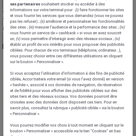
ses partenaires
souhaitent stocker ou accéder à des
Retour
informations sur votre terminal pour :
(i)
faire fonctionner les sites
Sélectionnez votre devise ci-dessous
et vous fournir les services que vous demandez (vous ne pouvez
Zone géographique
pas les refuser) ;
(ii)
améliorer et personnaliser les fonctionnalités
des sites ;
(iii)
mesurer l'audience et la performance des sites ;
(iv)
Devise
vous fournir un service de « cashback » si vous en avez souscrit
un,
(v)
vous permettre d'interagir avec des réseaux sociaux ;
(vi)
Valider ma devise
établir un profil de vos intérêts pour vous proposer des publicités
ciblées. Pour chacun de vos terminaux (téléphone, ordinateur…),
vous pouvez choisir entre ces différentes utilisations en cliquant
sur le bouton « Personnaliser ».
World
Europe
Si vous acceptez l’utilisation d’information à des fins de publicité
France
ciblée, Accor traitera votre email (si vous l’avez donné) en version
Provence-Alps-Riviera
« hashée », associé à vos données de navigation, de réservation
Alpes de Haute Provence
et de fidélité pour vous afficher des publicités ciblées sur des
sites tiers et des réseaux sociaux. Vos données pourront être
croisées avec des données dont disposent ces tiers. Pour en
savoir plus, consultez la rubrique « publicité ciblée » via le bouton
« Personnaliser ».
Vous pourrez modifier vos choix à tout moment en cliquant sur le
bouton « Personnaliser » accessible via le lien "Cookies" en bas