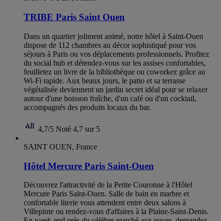
TRIBE Paris Saint Ouen
Dans un quartier joliment animé, notre hôtel à Saint-Ouen
dispose de 112 chambres au décor sophistiqué pour vos
séjours à Paris ou vos déplacements professionnels. Profitez
du social hub et détendez-vous sur les assises confortables,
feuilletez un livre de la bibliothèque ou coworkez grâce au
Wi-Fi rapide. Aux beaux jours, le patio et sa terrasse
végétalisée deviennent un jardin secret idéal pour se relaxer
autour d'une boisson fraîche, d'un café ou d'un cocktail,
accompagnés des produits locaux du bar.
4,7/5
Noté 4,7 sur 5
SAINT OUEN, France
Hôtel Mercure Paris Saint-Ouen
Découvrez l'attractivité de la Petite Couronne à l'Hôtel
Mercure Paris Saint-Ouen. Salle de bain en marbre et
confortable literie vous attendent entre deux salons à
Villepinte ou rendez-vous d'affaires à la Plaine-Saint-Denis.
En week-end près du célèbre marché aux puces, demandez