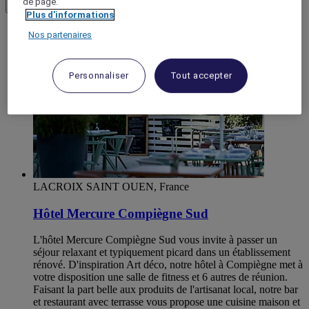
de page.
Load More
Voir plus d'articles
Plus d'informations
Nos partenaires
Personnaliser
Tout accepter
LACROIX SAINT OUEN, France
Hôtel Mercure Compiègne Sud
L'hôtel Mercure Compiègne Sud vous invite à passer un
séjour relaxant et typiquement picard dans un établissement
rénové. D'inspiration Art déco, notre hôtel à Compiègne met à
votre disposition une salle de fitness et 6 autres de réunion.
Faisant la part belle aux produits de l'artisanat local, notre bar
et restaurant avec terrasse vous propose une cuisine maison et