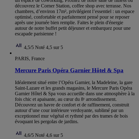
un espace de coworking. Profitez de notre salle de fitness ou
découvrez le Corner Station, coffee shop avec terrasse. Nos
chambres, d’environ 17m², privilégient l’essentiel : un espace
optimisé, confortable et parfaitement pensé pour se reposer
après une journée bien remplie. Faites le plein d'énergie
autour de notre buffet petit déjeuner et embarquez pour une
escapade parisienne !
4,5/5
Noté 4,5 sur 5
PARIS, France
Mercure Paris Opéra Garnier Hôtel & Spa
Idéalement situé entre l’Opéra Garnier, la Madeleine, la gare
Saint-Lazare et les grands magasins, le Mercure Paris Opéra
Garnier Hôtel & Spa vous accueille dans une atmosphère à la
fois chic et apaisante, au cœur du 8ᵉ arrondissement.
Découvrez un havre de confort et de raffinement, construit
autour d’une cour intérieure verdoyante, sublimé par un
exceptionnel mur végétal et rythmé par des trames de bois
évoquant les pergolas de jardins.
4,6/5
Noté 4,6 sur 5