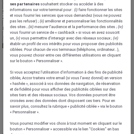
ses partenaires
souhaitent stocker ou accéder à des
Retour
informations sur votre terminal pour :
(i)
faire fonctionner les sites
Sélectionnez votre devise ci-dessous
et vous fournir les services que vous demandez (vous ne pouvez
Zone géographique
pas les refuser) ;
(ii)
améliorer et personnaliser les fonctionnalités
des sites ;
(iii)
mesurer l'audience et la performance des sites ;
(iv)
Devise
vous fournir un service de « cashback » si vous en avez souscrit
un,
(v)
vous permettre d'interagir avec des réseaux sociaux ;
(vi)
Valider ma devise
établir un profil de vos intérêts pour vous proposer des publicités
ciblées. Pour chacun de vos terminaux (téléphone, ordinateur…),
vous pouvez choisir entre ces différentes utilisations en cliquant
sur le bouton « Personnaliser ».
World
Europe
Si vous acceptez l’utilisation d’information à des fins de publicité
France
ciblée, Accor traitera votre email (si vous l’avez donné) en version
Picardy
« hashée », associé à vos données de navigation, de réservation
AISNE
et de fidélité pour vous afficher des publicités ciblées sur des
sites tiers et des réseaux sociaux. Vos données pourront être
croisées avec des données dont disposent ces tiers. Pour en
savoir plus, consultez la rubrique « publicité ciblée » via le bouton
« Personnaliser ».
Vous pourrez modifier vos choix à tout moment en cliquant sur le
bouton « Personnaliser » accessible via le lien "Cookies" en bas