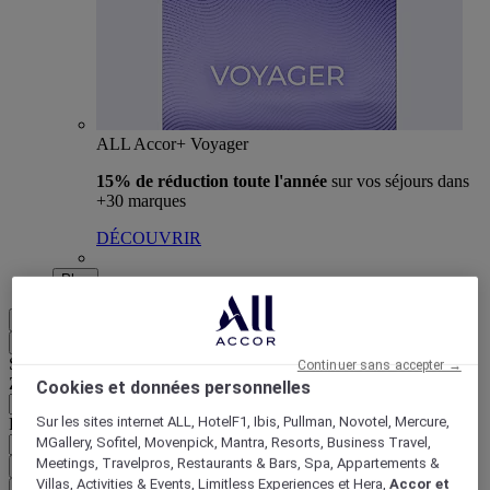
ALL Accor+ Voyager
15% de réduction toute l'année
sur vos séjours dans
+30 marques
DÉCOUVRIR
Plus
FR
Retour
Sélectionnez votre zone et votre langue ci-dessous
Continuer sans accepter →
Zone géographique
Cookies et données personnelles
Sur les sites internet ALL, HotelF1, Ibis, Pullman, Novotel, Mercure,
Pays/Région - Langue
MGallery, Sofitel, Movenpick, Mantra, Resorts, Business Travel,
Meetings, Travelpros, Restaurants & Bars, Spa, Appartements &
Valider votre zone et votre langue
Villas, Activities & Events, Limitless Experiences et Hera,
Accor et
EUR
(€)