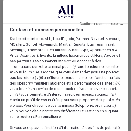
Continuer sans accepter →
Cookies et données personnelles
Bons & vivants
Sur les sites internet ALL, HotelF1, Ibis, Pullman, Novotel, Mercure,
Mise en avant du concept “Bons & Vivants” de
MGallery, Sofitel, Movenpick, Mantra, Resorts, Business Travel,
Mercure, axé sur la culture locale et la gastronomie.
Meetings, Travelpros, Restaurants & Bars, Spa, Appartements &
Villas, Activities & Events, Limitless Experiences et Hera,
Accor et
ses partenaires
souhaitent stocker ou accéder à des
informations sur votre terminal pour :
(i)
faire fonctionner les sites
et vous fournir les services que vous demandez (vous ne pouvez
pas les refuser) ;
(ii)
améliorer et personnaliser les fonctionnalités
Boutique Mercure
des sites ;
(iii)
mesurer l'audience et la performance des sites ;
(iv)
Programme de fidélité
vous fournir un service de « cashback » si vous en avez souscrit
Retour
un,
(v)
vous permettre d'interagir avec des réseaux sociaux ;
(vi)
Découvrir le programme
établir un profil de vos intérêts pour vous proposer des publicités
Abonnements ALL Accor+
ciblées. Pour chacun de vos terminaux (téléphone, ordinateur…),
vous pouvez choisir entre ces différentes utilisations en cliquant
sur le bouton « Personnaliser ».
Si vous acceptez l’utilisation d’information à des fins de publicité