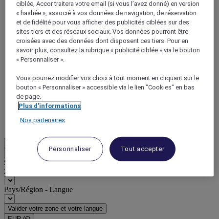
ciblée, Accor traitera votre email (si vous l’avez donné) en version
« hashée », associé à vos données de navigation, de réservation
et de fidélité pour vous afficher des publicités ciblées sur des
sites tiers et des réseaux sociaux. Vos données pourront être
croisées avec des données dont disposent ces tiers. Pour en
savoir plus, consultez la rubrique « publicité ciblée » via le bouton
« Personnaliser ».
ALL Accor+ Voyager
Vous pourrez modifier vos choix à tout moment en cliquant sur le
15% de réduction toute l'année
sur vos séjours dans
bouton « Personnaliser » accessible via le lien "Cookies" en bas
+30 marques
de page.
Plus d'informations
DÉCOUVRIR
Nos partenaires
Plus
FR
Personnaliser
Tout accepter
Retour
Sélectionnez votre zone et votre langue ci-dessous
Zone géographique
Pays/Région - Langue
Valider votre zone et votre langue
EUR
(€)