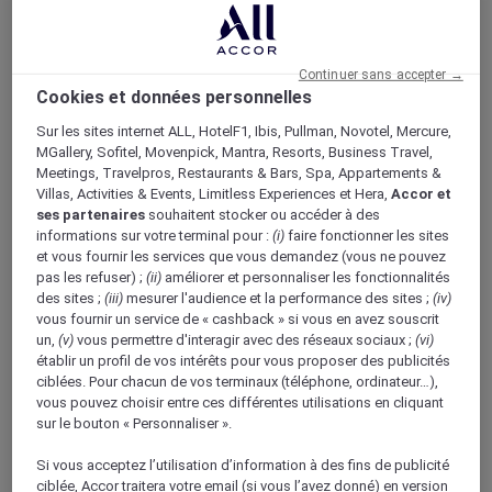
Continuer sans accepter →
Cookies et données personnelles
Bons & vivants
Sur les sites internet ALL, HotelF1, Ibis, Pullman, Novotel, Mercure,
MGallery, Sofitel, Movenpick, Mantra, Resorts, Business Travel,
Mise en avant du concept “Bons & Vivants” de
Meetings, Travelpros, Restaurants & Bars, Spa, Appartements &
Mercure, axé sur la culture locale et la gastronomie.
Villas, Activities & Events, Limitless Experiences et Hera,
Accor et
ses partenaires
souhaitent stocker ou accéder à des
informations sur votre terminal pour :
(i)
faire fonctionner les sites
et vous fournir les services que vous demandez (vous ne pouvez
pas les refuser) ;
(ii)
améliorer et personnaliser les fonctionnalités
des sites ;
(iii)
mesurer l'audience et la performance des sites ;
(iv)
Boutique Mercure
vous fournir un service de « cashback » si vous en avez souscrit
Programme de fidélité
un,
(v)
vous permettre d'interagir avec des réseaux sociaux ;
(vi)
Retour
établir un profil de vos intérêts pour vous proposer des publicités
Découvrir le programme
ciblées. Pour chacun de vos terminaux (téléphone, ordinateur…),
Abonnements ALL Accor+
vous pouvez choisir entre ces différentes utilisations en cliquant
sur le bouton « Personnaliser ».
Si vous acceptez l’utilisation d’information à des fins de publicité
ciblée, Accor traitera votre email (si vous l’avez donné) en version