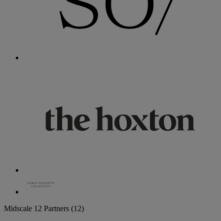
Midscale
12 Partners
(12)