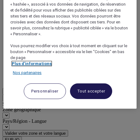
« hashée », associé à vos données de navigation, de réservation
et de fidélité pour vous afficher des publicités ciblées sur des
sites tiers et des réseaux sociaux. Vos données pourront être
croisées avec des données dont disposent ces tiers. Pour en
savoir plus, consultez la rubrique « publicité ciblée » via le bouton
« Personnaliser ».
ALL Accor+ Voyager
Vous pourrez modifier vos choix à tout moment en cliquant sur le
15% de réduction toute l'année
sur vos séjours dans
bouton « Personnaliser » accessible via le lien "Cookies" en bas
+30 marques
de page.
Plus d'informations
DÉCOUVRIR
Nos partenaires
Plus
Personnaliser
Tout accepter
FR
Retour
Sélectionnez votre zone et votre langue ci-dessous
Zone géographique
Pays/Région - Langue
Valider votre zone et votre langue
EUR
(€)