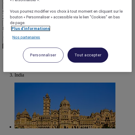
Retour
Vous pourrez modifier vos choix à tout moment en cliquant sur le
Sélectionnez votre devise ci-dessous
bouton « Personnaliser » accessible via le lien "Cookies" en bas
Zone géographique
de page.
Devise
Plus d'informations
Nos partenaires
Valider ma devise
Personnaliser
Tout accepter
World
Asia
India