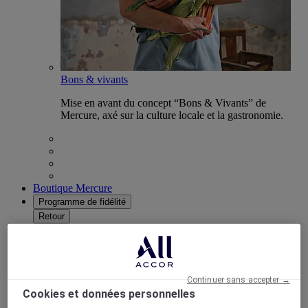
Bons & vivants
Mise en avant du concept “Bons & Vivants” de
Mercure, axé sur la culture locale et la gastronomie.
Boutique Mercure
Programme de fidélité
Retour
Découvrir le programme
Abonnements ALL Accor+
Continuer sans accepter →
Cookies et données personnelles