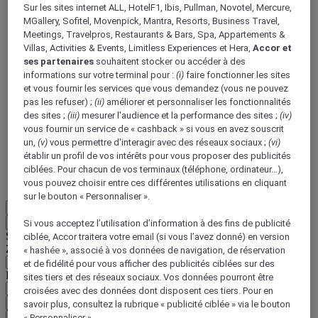
Sur les sites internet ALL, HotelF1, Ibis, Pullman, Novotel, Mercure,
MGallery, Sofitel, Movenpick, Mantra, Resorts, Business Travel,
Meetings, Travelpros, Restaurants & Bars, Spa, Appartements &
Villas, Activities & Events, Limitless Experiences et Hera,
Accor et
ses partenaires
souhaitent stocker ou accéder à des
informations sur votre terminal pour :
(i)
faire fonctionner les sites
et vous fournir les services que vous demandez (vous ne pouvez
ALL Accor+ Voyager
pas les refuser) ;
(ii)
améliorer et personnaliser les fonctionnalités
des sites ;
(iii)
mesurer l'audience et la performance des sites ;
(iv)
15% de réduction toute l'année
sur vos séjours dans
vous fournir un service de « cashback » si vous en avez souscrit
+30 marques
un,
(v)
vous permettre d'interagir avec des réseaux sociaux ;
(vi)
DÉCOUVRIR
établir un profil de vos intérêts pour vous proposer des publicités
ciblées. Pour chacun de vos terminaux (téléphone, ordinateur…),
Plus
vous pouvez choisir entre ces différentes utilisations en cliquant
sur le bouton « Personnaliser ».
FR
Retour
Si vous acceptez l’utilisation d’information à des fins de publicité
Sélectionnez votre zone et votre langue ci-dessous
ciblée, Accor traitera votre email (si vous l’avez donné) en version
Zone géographique
« hashée », associé à vos données de navigation, de réservation
et de fidélité pour vous afficher des publicités ciblées sur des
Pays/Région - Langue
sites tiers et des réseaux sociaux. Vos données pourront être
croisées avec des données dont disposent ces tiers. Pour en
Valider votre zone et votre langue
savoir plus, consultez la rubrique « publicité ciblée » via le bouton
« Personnaliser ».
EUR
(€)