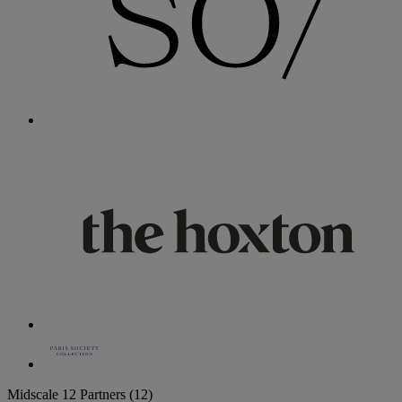
Midscale
12 Partners
(12)