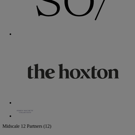
Midscale
12 Partners
(12)