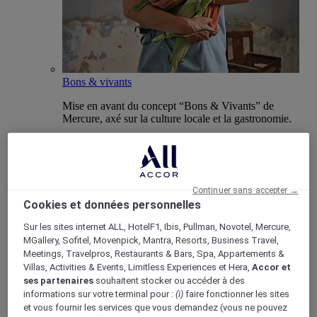
Bons & vivants
Mise en avant du concept “Bons & Vivants” de
Mercure, axé sur la culture locale et la gastronomie.
Continuer sans accepter →
Boutique Mercure
Cookies et données personnelles
Programme de fidélité
Retour
Sur les sites internet ALL, HotelF1, Ibis, Pullman, Novotel, Mercure,
Découvrir le programme
MGallery, Sofitel, Movenpick, Mantra, Resorts, Business Travel,
Abonnements ALL Accor+
Meetings, Travelpros, Restaurants & Bars, Spa, Appartements &
Villas, Activities & Events, Limitless Experiences et Hera,
Accor et
ses partenaires
souhaitent stocker ou accéder à des
informations sur votre terminal pour :
(i)
faire fonctionner les sites
et vous fournir les services que vous demandez (vous ne pouvez