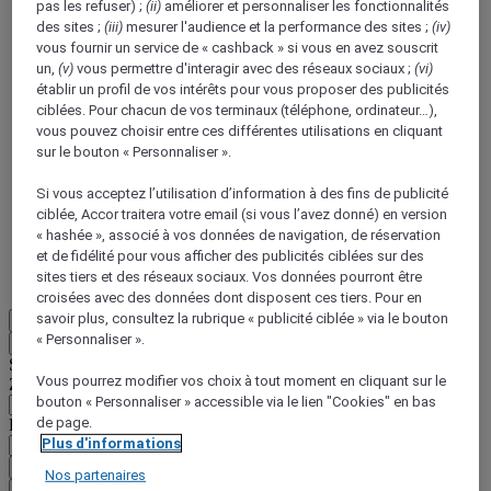
pas les refuser) ;
(ii)
améliorer et personnaliser les fonctionnalités
des sites ;
(iii)
mesurer l'audience et la performance des sites ;
(iv)
vous fournir un service de « cashback » si vous en avez souscrit
un,
(v)
vous permettre d'interagir avec des réseaux sociaux ;
(vi)
établir un profil de vos intérêts pour vous proposer des publicités
ciblées. Pour chacun de vos terminaux (téléphone, ordinateur…),
vous pouvez choisir entre ces différentes utilisations en cliquant
ALL Accor+ Voyager
sur le bouton « Personnaliser ».
15% de réduction toute l'année
sur vos séjours dans
Si vous acceptez l’utilisation d’information à des fins de publicité
+30 marques
ciblée, Accor traitera votre email (si vous l’avez donné) en version
« hashée », associé à vos données de navigation, de réservation
DÉCOUVRIR
et de fidélité pour vous afficher des publicités ciblées sur des
sites tiers et des réseaux sociaux. Vos données pourront être
Plus
croisées avec des données dont disposent ces tiers. Pour en
savoir plus, consultez la rubrique « publicité ciblée » via le bouton
FR
« Personnaliser ».
Retour
Sélectionnez votre zone et votre langue ci-dessous
Vous pourrez modifier vos choix à tout moment en cliquant sur le
Zone géographique
bouton « Personnaliser » accessible via le lien "Cookies" en bas
de page.
Pays/Région - Langue
Plus d'informations
Valider votre zone et votre langue
Nos partenaires
EUR
(€)