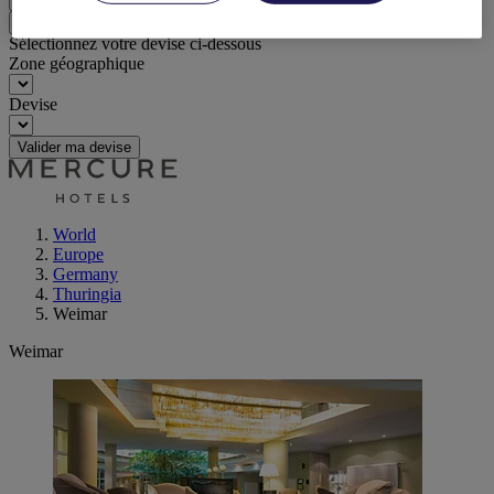
Retour
Sélectionnez votre devise ci-dessous
Zone géographique
Devise
Valider ma devise
World
Europe
Germany
Thuringia
Weimar
Weimar