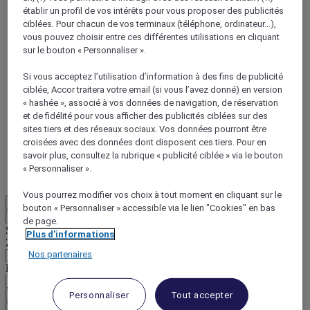
établir un profil de vos intérêts pour vous proposer des publicités
ciblées. Pour chacun de vos terminaux (téléphone, ordinateur…),
vous pouvez choisir entre ces différentes utilisations en cliquant
sur le bouton « Personnaliser ».
Si vous acceptez l’utilisation d’information à des fins de publicité
ciblée, Accor traitera votre email (si vous l’avez donné) en version
ALL Accor+ Voyager
« hashée », associé à vos données de navigation, de réservation
15% de réduction toute l'année
sur vos séjours dans
et de fidélité pour vous afficher des publicités ciblées sur des
+30 marques
sites tiers et des réseaux sociaux. Vos données pourront être
croisées avec des données dont disposent ces tiers. Pour en
DÉCOUVRIR
savoir plus, consultez la rubrique « publicité ciblée » via le bouton
« Personnaliser ».
Plus
Vous pourrez modifier vos choix à tout moment en cliquant sur le
FR
bouton « Personnaliser » accessible via le lien "Cookies" en bas
Retour
de page.
Sélectionnez votre zone et votre langue ci-dessous
Plus d'informations
Zone géographique
Nos partenaires
Pays/Région - Langue
Personnaliser
Tout accepter
Valider votre zone et votre langue
EUR
(€)