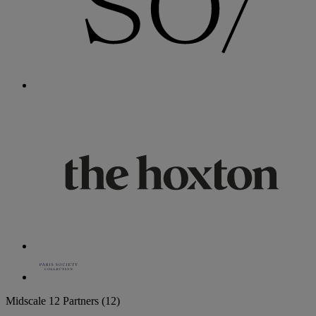
Midscale
12 Partners
(12)