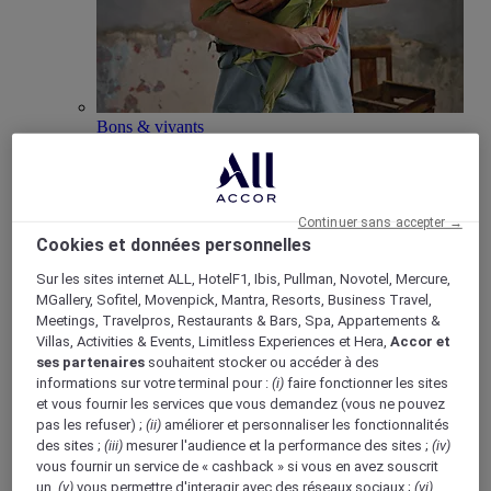
Bons & vivants
Mise en avant du concept “Bons & Vivants” de
Mercure, axé sur la culture locale et la gastronomie.
Continuer sans accepter →
Cookies et données personnelles
Sur les sites internet ALL, HotelF1, Ibis, Pullman, Novotel, Mercure,
Boutique Mercure
MGallery, Sofitel, Movenpick, Mantra, Resorts, Business Travel,
Meetings, Travelpros, Restaurants & Bars, Spa, Appartements &
Programme de fidélité
Villas, Activities & Events, Limitless Experiences et Hera,
Accor et
Retour
ses partenaires
souhaitent stocker ou accéder à des
Découvrir le programme
informations sur votre terminal pour :
(i)
faire fonctionner les sites
Abonnements ALL Accor+
et vous fournir les services que vous demandez (vous ne pouvez
pas les refuser) ;
(ii)
améliorer et personnaliser les fonctionnalités
des sites ;
(iii)
mesurer l'audience et la performance des sites ;
(iv)
vous fournir un service de « cashback » si vous en avez souscrit
un,
(v)
vous permettre d'interagir avec des réseaux sociaux ;
(vi)