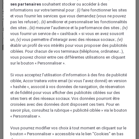
ses partenaires
souhaitent stocker ou accéder à des
Retour
informations sur votre terminal pour :
(i)
faire fonctionner les sites
Sélectionnez votre devise ci-dessous
et vous fournir les services que vous demandez (vous ne pouvez
Zone géographique
pas les refuser) ;
(ii)
améliorer et personnaliser les fonctionnalités
des sites ;
(iii)
mesurer l'audience et la performance des sites ;
(iv)
Devise
vous fournir un service de « cashback » si vous en avez souscrit
un,
(v)
vous permettre d'interagir avec des réseaux sociaux ;
(vi)
Valider ma devise
établir un profil de vos intérêts pour vous proposer des publicités
ciblées. Pour chacun de vos terminaux (téléphone, ordinateur…),
vous pouvez choisir entre ces différentes utilisations en cliquant
sur le bouton « Personnaliser ».
World
Europe
Si vous acceptez l’utilisation d’information à des fins de publicité
France
ciblée, Accor traitera votre email (si vous l’avez donné) en version
Ile-de-France
« hashée », associé à vos données de navigation, de réservation
ESSONNE
et de fidélité pour vous afficher des publicités ciblées sur des
Villemoisson
sites tiers et des réseaux sociaux. Vos données pourront être
croisées avec des données dont disposent ces tiers. Pour en
savoir plus, consultez la rubrique « publicité ciblée » via le bouton
« Personnaliser ».
Vous pourrez modifier vos choix à tout moment en cliquant sur le
bouton « Personnaliser » accessible via le lien "Cookies" en bas