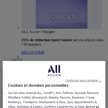
ALL Accor+ Voyager
15% de réduction toute l'année
sur vos séjours dans
+30 marques
DÉCOUVRIR
Plus
FR
Retour
Sélectionnez votre zone et votre langue ci-dessous
Continuer sans accepter →
Zone géographique
Cookies et données personnelles
Sur les sites internet ALL, HotelF1, Ibis, Pullman, Novotel, Mercure,
Pays/Région - Langue
MGallery, Sofitel, Movenpick, Mantra, Resorts, Business Travel,
Meetings, Travelpros, Restaurants & Bars, Spa, Appartements &
Valider votre zone et votre langue
Villas, Activities & Events, Limitless Experiences et Hera,
Accor et
EUR
(€)