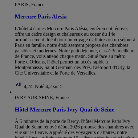
PARIS, France
Mercure Paris Alesia
L'hôtel 4 étoiles Mercure Paris Alésia, entièrement rénové,
offre un cadre design et chaleureux au coeur du 14e
arrondissement. Idéal pour un voyage d'affaires ou un séjour à
Paris en famille, notre établissement propose des chambres
paisibles et modernes. Notre petit déjeuner, classé 3e meilleur
de France, vous attend chaque matin. Situé face au métro
Porte d'Orléans, l'hôtel permet un accès rapide à
Montparnasse, Saint-Germain-des-Prés, l'aéroport d'Orly, la
Cite Universitaire et la Porte de Versailles.
4,2/5
Noté 4,2 sur 5
IVRY SUR SEINE, France
Hôtel Mercure Paris Ivry Quai de Seine
À 5 minutes de la porte de Bercy, l'hôtel Mercure Paris Ivry
Quai de Seine rénové début 2026 propose des chambres avec
vue sur le fleuve. Apprécié des voyageurs d'affaires, notre
hôtel à Ivry-sur-Seine compte 10 salles de réunion ainsi qu'un