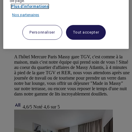
de page.
Plus d'informations
Nos partenaires
Personnaliser
Tout accepter
MASSY, France
Hotel Mercure Paris Massy Gare TGV
A l'hôtel Mercure Paris Massy gare TGV, c'est comme à la
maison, mais c'est notre équipe qui prend soin de vous ! Situé
au coeur du quartier d'affaires de Massy Atlantis, à 4 minutes
à pied de la gare TGV et RER, nous vous attendons après une
journée de travail ou de tourisme pour prendre un verre dans
notre bar lounge, vous offrir un déjeuner "Made in Massy"
sur notre terrasse, ou encore vous reposer le temps d'une nuit
dans notre gamme de lits incroyablement douillets.
4,6/5
Noté 4,6 sur 5