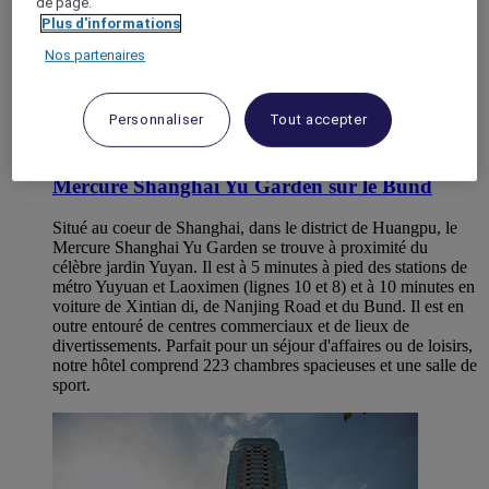
de page.
Plus d'informations
Nos partenaires
Personnaliser
Tout accepter
SHANGHAI, Chine
Mercure Shanghai Yu Garden sur le Bund
Situé au coeur de Shanghai, dans le district de Huangpu, le
Mercure Shanghai Yu Garden se trouve à proximité du
célèbre jardin Yuyan. Il est à 5 minutes à pied des stations de
métro Yuyuan et Laoximen (lignes 10 et 8) et à 10 minutes en
voiture de Xintian di, de Nanjing Road et du Bund. Il est en
outre entouré de centres commerciaux et de lieux de
divertissements. Parfait pour un séjour d'affaires ou de loisirs,
notre hôtel comprend 223 chambres spacieuses et une salle de
sport.