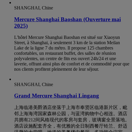
SHANGHAI, Chine
Mercure Shanghai Baoshan (Ouverture mai
2025)
L'hôtel Mercure Shanghai Baoshan est situé sur Xiaoyun
Street, à Shanghai, à seulement 3 km de la station Meilan
Lake de la ligne 7 du métro. Il propose 125 chambres
confortables, un restaurant buffet, des salles de réunion
polyvalentes, un centre de fitn ess ouvert 24h/24 et une
laverie, offrant ainsi plus de confort et de commodité pour que
nos clients profitent pleinement de leur séjour.
SHANGHAI, Chine
Grand Mercure Shanghai Lingang
上海临港美爵酒店坐落于上海市奉贤区临港新片区，毗
邻上海海湾国家森林公园，与蓝湾购物中心相连。酒店
共拥有212间风格现代的客房与套房，玻璃窗全景落地。
酒店设施配套齐全，有优雅的全日制西餐厅铃兰、舒适