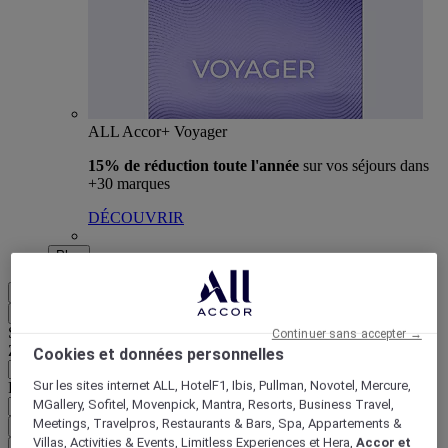
ALL Accor+ Voyager
15% de réduction toute l'année
sur vos séjours dans
+30 marques
DÉCOUVRIR
Plus
FR
Retour
Sélectionnez votre zone et votre langue ci-dessous
Continuer sans accepter →
Zone géographique
Cookies et données personnelles
Sur les sites internet ALL, HotelF1, Ibis, Pullman, Novotel, Mercure,
Pays/Région - Langue
MGallery, Sofitel, Movenpick, Mantra, Resorts, Business Travel,
Meetings, Travelpros, Restaurants & Bars, Spa, Appartements &
Valider votre zone et votre langue
Villas, Activities & Events, Limitless Experiences et Hera,
Accor et
EUR
(€)