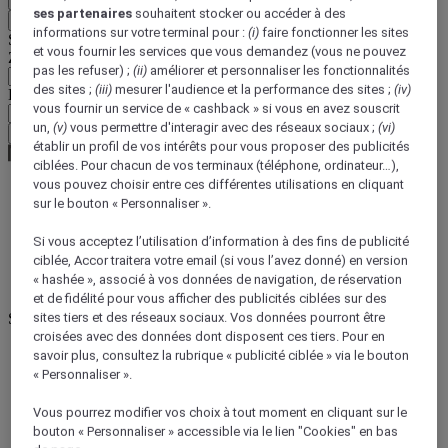
ses partenaires
souhaitent stocker ou accéder à des
Retour
informations sur votre terminal pour :
(i)
faire fonctionner les sites
Sélectionnez votre devise ci-dessous
et vous fournir les services que vous demandez (vous ne pouvez
Zone géographique
pas les refuser) ;
(ii)
améliorer et personnaliser les fonctionnalités
des sites ;
(iii)
mesurer l'audience et la performance des sites ;
(iv)
Devise
vous fournir un service de « cashback » si vous en avez souscrit
un,
(v)
vous permettre d'interagir avec des réseaux sociaux ;
(vi)
Valider ma devise
établir un profil de vos intérêts pour vous proposer des publicités
ciblées. Pour chacun de vos terminaux (téléphone, ordinateur…),
vous pouvez choisir entre ces différentes utilisations en cliquant
sur le bouton « Personnaliser ».
World
Asia
Si vous acceptez l’utilisation d’information à des fins de publicité
China
ciblée, Accor traitera votre email (si vous l’avez donné) en version
SHANGHAI - municipality
« hashée », associé à vos données de navigation, de réservation
Shanghai
et de fidélité pour vous afficher des publicités ciblées sur des
Shanghai
sites tiers et des réseaux sociaux. Vos données pourront être
croisées avec des données dont disposent ces tiers. Pour en
savoir plus, consultez la rubrique « publicité ciblée » via le bouton
« Personnaliser ».
Vous pourrez modifier vos choix à tout moment en cliquant sur le
bouton « Personnaliser » accessible via le lien "Cookies" en bas