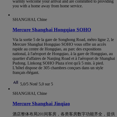
warmly welcome your arrival and are committed to providing
you with a home away from home service.
SHANGHAI, Chine
Mercure Shanghai Hongqiao SOHO
Via la sortie 5 de la gare de Songhong Road, métro ligne 2, le
Mercure Shanghai Hongqiao SOHO vous offre un accès
rapide au centre de Hongqiao, au parc des expositions
national, à l'aéroport de Hongqiao, à la gare de Hongqiao, au
quartier d'affaires de Nanjing Road et à l'aéroport de Shanghai
Pudong. Linkong SOHO Plaza n'est qu'à 5 min. à pied.
L'hôtel dispose de 305 chambres conçues dans un style
français élégant.
5,0/5
Noté 5,0 sur 5
SHANGHAI, Chine
Mercure Shanghai Jinqiao
酒店整体布局201间客房，各类客房数字功能齐全，提供