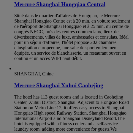
Mercure Shanghai Hongqiao Central
Situé dans le quartier d'affaires de Hongqiao, le Mercure
Shanghai Hongqiao Centre est à 20 min. en voiture seulement
de l'aéroport de Shanghai Hongqiao et à 25 min. du centre de
congrès NECC, près des centres commerciaux, lieux de
divertissements, villas de luxe, ambassades et consulats. Idéal
pour un séjour d'affaires, l'hôtel propose 202 chambres
d'inspiration européenne, une salle de sport entièrement
équipée, un service de blanchisserie, un restaurant ouvert en
continu et un accès WIFI haut débit.
SHANGHAI, Chine
Mercure Shanghai Xuhui Caohejing
The hotel has 113 guest rooms and is located in Caohejing
Center, Xuhui District, Shanghai. Adjacent to Hongcao Road
Station on Metro Line 12, it offers easy access to Shanghai
Hongqiao High speed Railway Station, Shanghai Hongqiao
International Airport a nd Shanghai Disneyland Resort.The
hotel is equipped with a fitness center and a self-service
laundry room, adding more convenience for guests.We