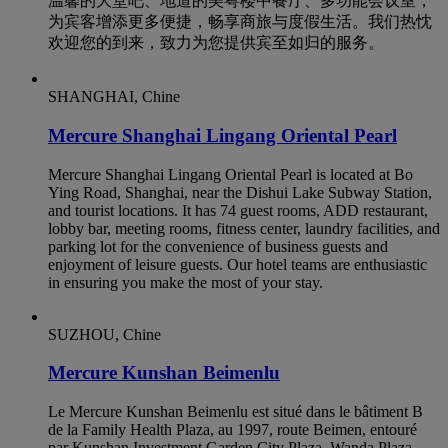
温馨的大堂吧、地道的美粤楼中餐厅、多功能会议室，
为宾客增添更多便捷，畅享商旅与度假生活。我们热忱
欢迎您的到来，致力为您提供宾至如归的服务。
SHANGHAI, Chine
Mercure Shanghai Lingang Oriental Pearl
Mercure Shanghai Lingang Oriental Pearl is located at Bo
Ying Road, Shanghai, near the Dishui Lake Subway Station,
and tourist locations. It has 74 guest rooms, ADD restaurant,
lobby bar, meeting rooms, fitness center, laundry facilities, and
parking lot for the convenience of business guests and
enjoyment of leisure guests. Our hotel teams are enthusiastic
in ensuring you make the most of your stay.
SUZHOU, Chine
Mercure Kunshan Beimenlu
Le Mercure Kunshan Beimenlu est situé dans le bâtiment B
de la Family Health Plaza, au 1997, route Beimen, entouré
par Kunshan Investment Garden City Plaza, Wanda Plaza,