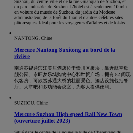
Suzhou, du centre-ville et de la rue Guanqian de Suzhou, et
du parc industriel de Suzhou. L'hôtel est à seulement 10 min
en voiture du musée de Suzhou, du jardin du Modeste
administrateur, de la forêt du Lion et d'autres célèbres sites
pittoresques. Idéal pour les voyageurs d'affaires et de loisirs.
NANTONG, Chine
Mercure Nantong Suxitong au bord de la
rivière
南通苏锡通滨江美居酒店位于崇川区板块，靠近航空母
舰公园、永旺梦乐城购物中心和世贸广场，拥有 82 间现
代客房，可欣赏苏通大桥的壮丽景色。酒店设施包括餐
厅、大堂吧和多功能会议室，为客人提供便利。
SUZHOU, Chine
Mercure Suzhou High-speed Rail New Town
(ouverture juillet 2023)
Situé dans le centre de la nouvelle ville de Chengyang du