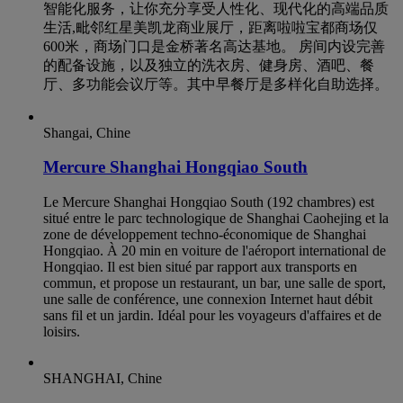
智能化服务，让你充分享受人性化、现代化的高端品质
生活,毗邻红星美凯龙商业展厅，距离啦啦宝都商场仅
600米，商场门口是金桥著名高达基地。 房间内设完善
的配备设施，以及独立的洗衣房、健身房、酒吧、餐
厅、多功能会议厅等。其中早餐厅是多样化自助选择。
Shangai, Chine
Mercure Shanghai Hongqiao South
Le Mercure Shanghai Hongqiao South (192 chambres) est
situé entre le parc technologique de Shanghai Caohejing et la
zone de développement techno-économique de Shanghai
Hongqiao. À 20 min en voiture de l'aéroport international de
Hongqiao. Il est bien situé par rapport aux transports en
commun, et propose un restaurant, un bar, une salle de sport,
une salle de conférence, une connexion Internet haut débit
sans fil et un jardin. Idéal pour les voyageurs d'affaires et de
loisirs.
SHANGHAI, Chine