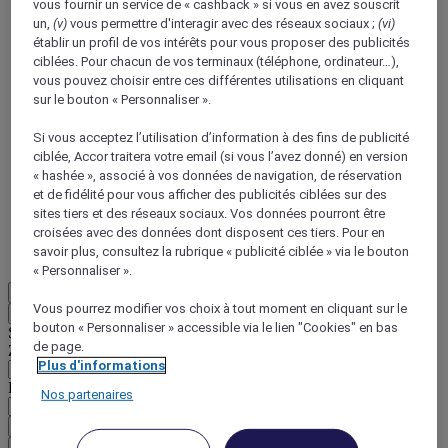
vous fournir un service de « cashback » si vous en avez souscrit
un,
(v)
vous permettre d'interagir avec des réseaux sociaux ;
(vi)
établir un profil de vos intérêts pour vous proposer des publicités
ciblées. Pour chacun de vos terminaux (téléphone, ordinateur…),
vous pouvez choisir entre ces différentes utilisations en cliquant
sur le bouton « Personnaliser ».
ALL Accor+ Voyager
Si vous acceptez l’utilisation d’information à des fins de publicité
ciblée, Accor traitera votre email (si vous l’avez donné) en version
15% de réduction toute l'année
sur vos séjours dans
« hashée », associé à vos données de navigation, de réservation
+30 marques
et de fidélité pour vous afficher des publicités ciblées sur des
sites tiers et des réseaux sociaux. Vos données pourront être
DÉCOUVRIR
croisées avec des données dont disposent ces tiers. Pour en
savoir plus, consultez la rubrique « publicité ciblée » via le bouton
Plus
« Personnaliser ».
FR
Vous pourrez modifier vos choix à tout moment en cliquant sur le
Retour
bouton « Personnaliser » accessible via le lien "Cookies" en bas
Sélectionnez votre zone et votre langue ci-dessous
de page.
Zone géographique
Plus d'informations
Pays/Région - Langue
Nos partenaires
Valider votre zone et votre langue
EUR
(€)