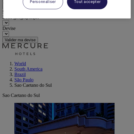
Personnaliser
Tout accepter
Retour
Sélectionnez votre devise ci-dessous
Zone géographique
Devise
Valider ma devise
World
South America
Brazil
São Paulo
Sao Caetano do Sul
Sao Caetano do Sul