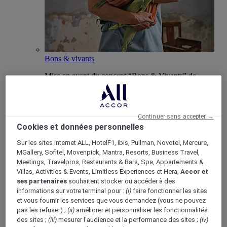
Bons & vivants
Mise en avant du concept “Bons & Vivants” de
Mercure, axé sur la culture locale et la gastronomie.
Continuer sans accepter →
Cookies et données personnelles
Boutique Mercure
Sur les sites internet ALL, HotelF1, Ibis, Pullman, Novotel, Mercure,
Programme de fidélité
MGallery, Sofitel, Movenpick, Mantra, Resorts, Business Travel,
Retour
Meetings, Travelpros, Restaurants & Bars, Spa, Appartements &
Découvrir le programme
Villas, Activities & Events, Limitless Experiences et Hera,
Accor et
Abonnements ALL Accor+
ses partenaires
souhaitent stocker ou accéder à des
informations sur votre terminal pour :
(i)
faire fonctionner les sites
et vous fournir les services que vous demandez (vous ne pouvez
pas les refuser) ;
(ii)
améliorer et personnaliser les fonctionnalités
des sites ;
(iii)
mesurer l'audience et la performance des sites ;
(iv)