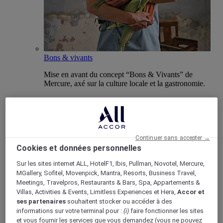
Bons & vivants
Mise en avant du concept “Bons & Vivants” de
Mercure, axé sur la culture locale et la gastronomie.
Boutique Mercure
Continuer sans accepter →
Programme de fidélité
Cookies et données personnelles
Retour
Sur les sites internet ALL, HotelF1, Ibis, Pullman, Novotel, Mercure,
Découvrir le programme
MGallery, Sofitel, Movenpick, Mantra, Resorts, Business Travel,
Abonnements ALL Accor+
Meetings, Travelpros, Restaurants & Bars, Spa, Appartements &
Villas, Activities & Events, Limitless Experiences et Hera,
Accor et
ses partenaires
souhaitent stocker ou accéder à des
informations sur votre terminal pour :
(i)
faire fonctionner les sites
et vous fournir les services que vous demandez (vous ne pouvez