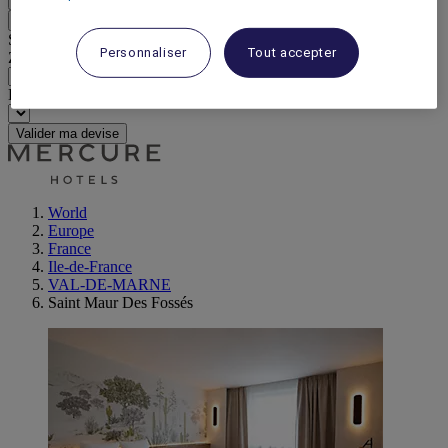
Retour
Sélectionnez votre devise ci-dessous
Personnaliser
Tout accepter
Zone géographique
Devise
Valider ma devise
World
Europe
France
Ile-de-France
VAL-DE-MARNE
Saint Maur Des Fossés