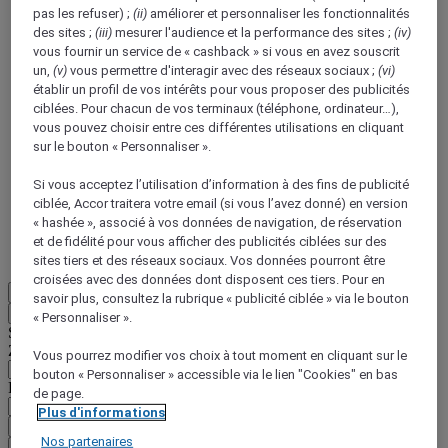
pas les refuser) ;
(ii)
améliorer et personnaliser les fonctionnalités
des sites ;
(iii)
mesurer l'audience et la performance des sites ;
(iv)
vous fournir un service de « cashback » si vous en avez souscrit
un,
(v)
vous permettre d'interagir avec des réseaux sociaux ;
(vi)
établir un profil de vos intérêts pour vous proposer des publicités
ciblées. Pour chacun de vos terminaux (téléphone, ordinateur…),
vous pouvez choisir entre ces différentes utilisations en cliquant
ALL Accor+ Voyager
sur le bouton « Personnaliser ».
15% de réduction toute l'année
sur vos séjours dans
+30 marques
Si vous acceptez l’utilisation d’information à des fins de publicité
ciblée, Accor traitera votre email (si vous l’avez donné) en version
DÉCOUVRIR
« hashée », associé à vos données de navigation, de réservation
et de fidélité pour vous afficher des publicités ciblées sur des
Plus
sites tiers et des réseaux sociaux. Vos données pourront être
croisées avec des données dont disposent ces tiers. Pour en
FR
savoir plus, consultez la rubrique « publicité ciblée » via le bouton
Retour
« Personnaliser ».
Sélectionnez votre zone et votre langue ci-dessous
Zone géographique
Vous pourrez modifier vos choix à tout moment en cliquant sur le
bouton « Personnaliser » accessible via le lien "Cookies" en bas
Pays/Région - Langue
de page.
Plus d'informations
Valider votre zone et votre langue
Nos partenaires
EUR
(€)