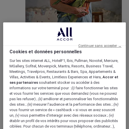
Bons & vivants
Mise en avant du concept “Bons & Vivants” de
Continuer sans accepter →
Mercure, axé sur la culture locale et la gastronomie.
Cookies et données personnelles
Sur les sites internet ALL, HotelF1, Ibis, Pullman, Novotel, Mercure,
MGallery, Sofitel, Movenpick, Mantra, Resorts, Business Travel,
Meetings, Travelpros, Restaurants & Bars, Spa, Appartements &
Villas, Activities & Events, Limitless Experiences et Hera,
Accor et
Boutique Mercure
ses partenaires
souhaitent stocker ou accéder à des
Programme de fidélité
informations sur votre terminal pour :
(i)
faire fonctionner les sites
Retour
et vous fournir les services que vous demandez (vous ne pouvez
Découvrir le programme
pas les refuser) ;
(ii)
améliorer et personnaliser les fonctionnalités
Abonnements ALL Accor+
des sites ;
(iii)
mesurer l'audience et la performance des sites ;
(iv)
vous fournir un service de « cashback » si vous en avez souscrit
un,
(v)
vous permettre d'interagir avec des réseaux sociaux ;
(vi)
établir un profil de vos intérêts pour vous proposer des publicités
ciblées. Pour chacun de vos terminaux (téléphone, ordinateur…),