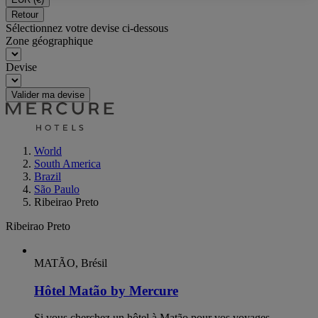
Retour
Sélectionnez votre devise ci-dessous
Zone géographique
Devise
Valider ma devise
World
South America
Brazil
São Paulo
Ribeirao Preto
Ribeirao Preto
MATÃO, Brésil
Hôtel Matão by Mercure
Si vous cherchez un hôtel à Matão pour vos voyages