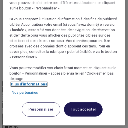
vous pouvez choisir entre ces différentes utilisations en cliquant
sur le bouton « Personnaliser ».
Si vous acceptez l’utilisation d’information à des fins de publicité
ciblée, Accor traitera votre email (si vous l’avez donné) en version
« hashée », associé à vos données de navigation, de réservation
et de fidélité pour vous afficher des publicités ciblées sur des
ALL Accor+ Voyager
sites tiers et des réseaux sociaux. Vos données pourront être
croisées avec des données dont disposent ces tiers. Pour en
15% de réduction toute l'année
sur vos séjours dans
savoir plus, consultez la rubrique « publicité ciblée » via le bouton
+30 marques
« Personnaliser ».
DÉCOUVRIR
Vous pourrez modifier vos choix à tout moment en cliquant sur le
Plus
bouton « Personnaliser » accessible via le lien "Cookies" en bas
de page.
FR
Plus d'informations
Retour
Nos partenaires
Sélectionnez votre zone et votre langue ci-dessous
Zone géographique
Personnaliser
Tout accepter
Pays/Région - Langue
Valider votre zone et votre langue
EUR
(€)