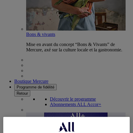
Bons & vivants
Mise en avant du concept “Bons & Vivants” de
Mercure, axé sur la culture locale et la gastronomie.
Boutique Mercure
Programme de fidélité
Retour
Découvrir le programme
Abonnements ALL Accor+