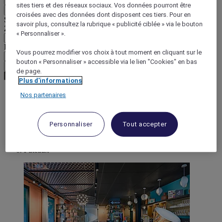
sites tiers et des réseaux sociaux. Vos données pourront être
Retour
croisées avec des données dont disposent ces tiers. Pour en
Sélectionnez votre devise ci-dessous
savoir plus, consultez la rubrique « publicité ciblée » via le bouton
Zone géographique
« Personnaliser ».
Devise
Vous pourrez modifier vos choix à tout moment en cliquant sur le
bouton « Personnaliser » accessible via le lien "Cookies" en bas
Valider ma devise
de page.
Plus d'informations
Nos partenaires
World
Europe
France
Personnaliser
Tout accepter
Ile-de-France
HAUTS-DE-SEINE
Puteaux