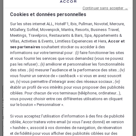
Continuer sans accepter →
Cookies et données personnelles
Sur les sites internet ALL, HotelF1, Ibis, Pullman, Novotel, Mercure,
MGallery, Sofitel, Movenpick, Mantra, Resorts, Business Travel,
Meetings, Travelpros, Restaurants & Bars, Spa, Appartements &
ALL Accor+ Voyager
Villas, Activities & Events, Limitless Experiences et Hera,
Accor et
ses partenaires
souhaitent stocker ou accéder à des
15% de réduction toute l'année
sur vos séjours dans
informations sur votre terminal pour :
(i)
faire fonctionner les sites
+30 marques
et vous fournir les services que vous demandez (vous ne pouvez
pas les refuser) ;
(ii)
améliorer et personnaliser les fonctionnalités
DÉCOUVRIR
des sites ;
(iii)
mesurer l'audience et la performance des sites ;
(iv)
vous fournir un service de « cashback » si vous en avez souscrit
Plus
un,
(v)
vous permettre d'interagir avec des réseaux sociaux ;
(vi)
établir un profil de vos intérêts pour vous proposer des publicités
FR
ciblées. Pour chacun de vos terminaux (téléphone, ordinateur…),
Retour
vous pouvez choisir entre ces différentes utilisations en cliquant
Sélectionnez votre zone et votre langue ci-dessous
sur le bouton « Personnaliser ».
Zone géographique
Si vous acceptez l’utilisation d’information à des fins de publicité
Pays/Région - Langue
ciblée, Accor traitera votre email (si vous l’avez donné) en version
« hashée », associé à vos données de navigation, de réservation
Valider votre zone et votre langue
et de fidélité pour vous afficher des publicités ciblées sur des
EUR
(€)