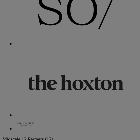
Midscale
12 Partners
(12)