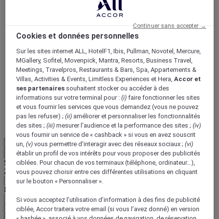
Continuer sans accepter →
Cookies et données personnelles
Sur les sites internet ALL, HotelF1, Ibis, Pullman, Novotel, Mercure,
MGallery, Sofitel, Movenpick, Mantra, Resorts, Business Travel,
ALL Accor+ Voyager
Meetings, Travelpros, Restaurants & Bars, Spa, Appartements &
Villas, Activities & Events, Limitless Experiences et Hera,
Accor et
15% de réduction toute l'année
sur vos séjours dans
ses partenaires
souhaitent stocker ou accéder à des
+30 marques
informations sur votre terminal pour :
(i)
faire fonctionner les sites
DÉCOUVRIR
et vous fournir les services que vous demandez (vous ne pouvez
pas les refuser) ;
(ii)
améliorer et personnaliser les fonctionnalités
Plus
des sites ;
(iii)
mesurer l'audience et la performance des sites ;
(iv)
vous fournir un service de « cashback » si vous en avez souscrit
FR
un,
(v)
vous permettre d'interagir avec des réseaux sociaux ;
(vi)
Retour
établir un profil de vos intérêts pour vous proposer des publicités
Sélectionnez votre zone et votre langue ci-dessous
ciblées. Pour chacun de vos terminaux (téléphone, ordinateur…),
Zone géographique
vous pouvez choisir entre ces différentes utilisations en cliquant
sur le bouton « Personnaliser ».
Pays/Région - Langue
Si vous acceptez l’utilisation d’information à des fins de publicité
Valider votre zone et votre langue
ciblée, Accor traitera votre email (si vous l’avez donné) en version
« hashée », associé à vos données de navigation, de réservation
EUR
(€)