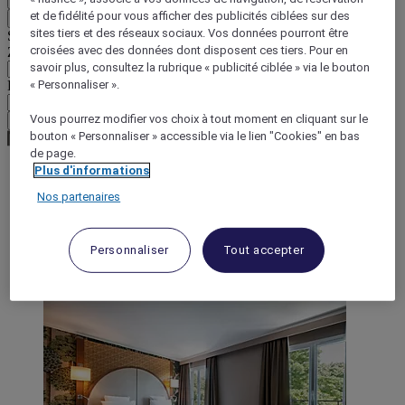
et de fidélité pour vous afficher des publicités ciblées sur des
Retour
sites tiers et des réseaux sociaux. Vos données pourront être
Sélectionnez votre devise ci-dessous
croisées avec des données dont disposent ces tiers. Pour en
Zone géographique
savoir plus, consultez la rubrique « publicité ciblée » via le bouton
Devise
« Personnaliser ».
Vous pourrez modifier vos choix à tout moment en cliquant sur le
Valider ma devise
bouton « Personnaliser » accessible via le lien "Cookies" en bas
de page.
Plus d'informations
World
Nos partenaires
Europe
France
Ile-de-France
Personnaliser
Tout accepter
YVELINES
Poissy