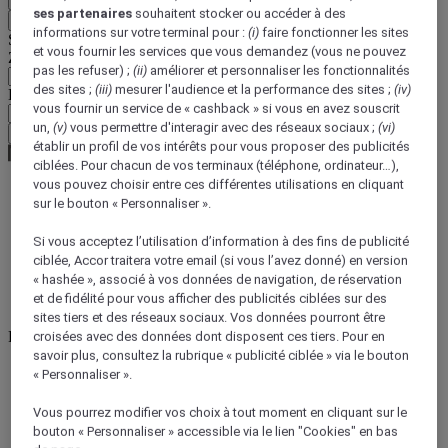
ses partenaires
souhaitent stocker ou accéder à des
Retour
informations sur votre terminal pour :
(i)
faire fonctionner les sites
Sélectionnez votre devise ci-dessous
et vous fournir les services que vous demandez (vous ne pouvez
Zone géographique
pas les refuser) ;
(ii)
améliorer et personnaliser les fonctionnalités
des sites ;
(iii)
mesurer l'audience et la performance des sites ;
(iv)
Devise
vous fournir un service de « cashback » si vous en avez souscrit
un,
(v)
vous permettre d'interagir avec des réseaux sociaux ;
(vi)
Valider ma devise
établir un profil de vos intérêts pour vous proposer des publicités
ciblées. Pour chacun de vos terminaux (téléphone, ordinateur…),
vous pouvez choisir entre ces différentes utilisations en cliquant
sur le bouton « Personnaliser ».
World
Europe
Si vous acceptez l’utilisation d’information à des fins de publicité
France
ciblée, Accor traitera votre email (si vous l’avez donné) en version
Ile-de-France
« hashée », associé à vos données de navigation, de réservation
SEINE-ST-DENIS
et de fidélité pour vous afficher des publicités ciblées sur des
Pantin
sites tiers et des réseaux sociaux. Vos données pourront être
Pantin
croisées avec des données dont disposent ces tiers. Pour en
savoir plus, consultez la rubrique « publicité ciblée » via le bouton
« Personnaliser ».
Vous pourrez modifier vos choix à tout moment en cliquant sur le
bouton « Personnaliser » accessible via le lien "Cookies" en bas