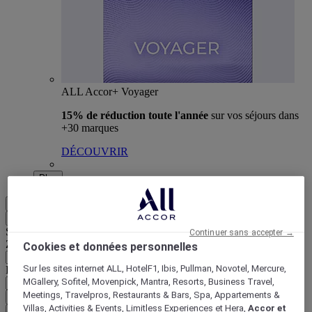
ALL Accor+ Voyager
15% de réduction toute l'année
sur vos séjours dans
+30 marques
DÉCOUVRIR
Plus
FR
Retour
Sélectionnez votre zone et votre langue ci-dessous
Continuer sans accepter →
Zone géographique
Cookies et données personnelles
Sur les sites internet ALL, HotelF1, Ibis, Pullman, Novotel, Mercure,
Pays/Région - Langue
MGallery, Sofitel, Movenpick, Mantra, Resorts, Business Travel,
Meetings, Travelpros, Restaurants & Bars, Spa, Appartements &
Valider votre zone et votre langue
Villas, Activities & Events, Limitless Experiences et Hera,
Accor et
EUR
(€)