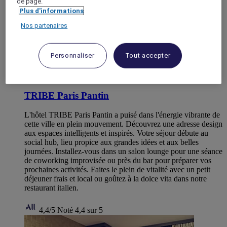
de page.
Plus d'informations
Nos partenaires
Personnaliser
Tout accepter
PANTIN, France
TRIBE Paris Pantin
L'hôtel TRIBE Paris Pantin a puisé dans l'énergie vibrante de
cette ville en plein mouvement. Découvrez une adresse design
aux espaces intelligents et inspirés. Votre séjour débute au
social hub, lieu propice aux grandes idées et aux belles
journées. Installez-vous dans un salon lounge pour une séance
de coworking improvisée ou près du bar pour préparer vos
prochaines activités. Faites le plein de vitalité avec un petit
déjeuner frais et local ou goûtez à la dolce vita dans notre
restaurant italien.
4,4/5
Noté 4,4 sur 5