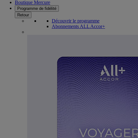
Boutique Mercure
Programme de fidélité
Retour
Découvrir le programme
Abonnements ALL Accor+