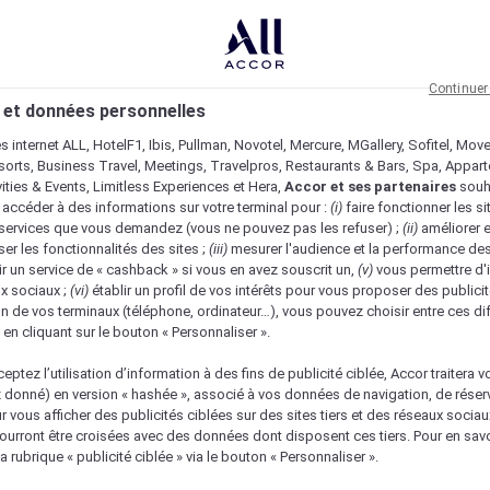
Continuer
 et données personnelles
es internet ALL, HotelF1, Ibis, Pullman, Novotel, Mercure, MGallery, Sofitel, Mov
sorts, Business Travel, Meetings, Travelpros, Restaurants & Bars, Spa, Appar
ivities & Events, Limitless Experiences et Hera,
Accor et ses partenaires
souh
 accéder à des informations sur votre terminal pour :
(i)
faire fonctionner les si
s services que vous demandez (vous ne pouvez pas les refuser) ;
(ii)
améliorer e
er les fonctionnalités des sites ;
(iii)
mesurer l'audience et la performance des
ir un service de « cashback » si vous en avez souscrit un,
(v)
vous permettre d'i
x sociaux ;
(vi)
établir un profil de vos intérêts pour vous proposer des publicit
n de vos terminaux (téléphone, ordinateur…), vous pouvez choisir entre ces di
s en cliquant sur le bouton « Personnaliser ».
eptez l’utilisation d’information à des fins de publicité ciblée, Accor traitera vo
z donné) en version « hashée », associé à vos données de navigation, de réser
ur vous afficher des publicités ciblées sur des sites tiers et des réseaux socia
urront être croisées avec des données dont disposent ces tiers. Pour en savo
nique
a rubrique « publicité ciblée » via le bouton « Personnaliser ».