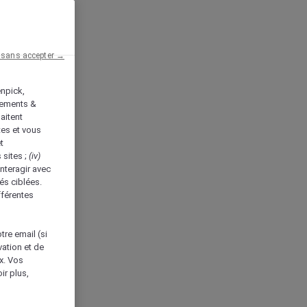
 sans accepter →
enpick,
tements &
aitent
tes et vous
t
 sites ;
(iv)
nteragir avec
és ciblées.
fférentes
tre email (si
vation et de
ux. Vos
ir plus,