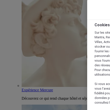
Cookies
Sur les sit
Mantra, Re
Villas, Act
stocker ou
fournir le
personnalis
vous fourn
des réseau
Pour chacu
utilisation
Si vous acc
vous l’ave
Expérience Mercure
fidélité po
données po
Découvrez ce qui rend chaque hôtel et séjour Mercure u
consultez l