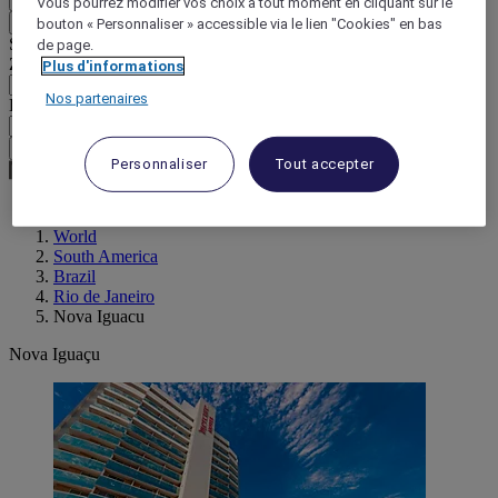
Vous pourrez modifier vos choix à tout moment en cliquant sur le
Retour
bouton « Personnaliser » accessible via le lien "Cookies" en bas
Sélectionnez votre devise ci-dessous
de page.
Zone géographique
Plus d'informations
Nos partenaires
Devise
Valider ma devise
Personnaliser
Tout accepter
World
South America
Brazil
Rio de Janeiro
Nova Iguacu
Nova Iguaçu