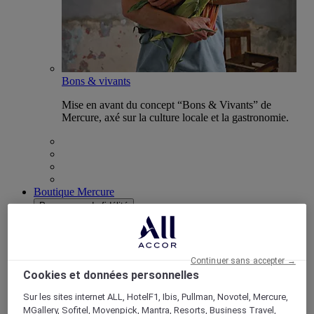
Bons & vivants
Mise en avant du concept “Bons & Vivants” de
Mercure, axé sur la culture locale et la gastronomie.
Boutique Mercure
Programme de fidélité
Retour
Découvrir le programme
Abonnements ALL Accor+
Continuer sans accepter →
Cookies et données personnelles
Sur les sites internet ALL, HotelF1, Ibis, Pullman, Novotel, Mercure,
MGallery, Sofitel, Movenpick, Mantra, Resorts, Business Travel,