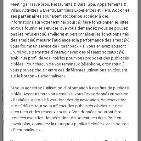
Meetings, Travelpros, Restaurants & Bars, Spa, Appartements &
Villas, Activities & Events, Limitless Experiences et Hera,
Accor et
ses partenaires
souhaitent stocker ou accéder à des
informations sur votre terminal pour :
(i)
faire fonctionner les sites
et vous fournir les services que vous demandez (vous ne pouvez
pas les refuser) ;
(ii)
améliorer et personnaliser les fonctionnalités
des sites ;
(iii)
mesurer l'audience et la performance des sites ;
(iv)
ALL Accor+ Voyager
vous fournir un service de « cashback » si vous en avez souscrit
15% de réduction toute l'année
sur vos séjours dans
un,
(v)
vous permettre d'interagir avec des réseaux sociaux ;
(vi)
+30 marques
établir un profil de vos intérêts pour vous proposer des publicités
ciblées. Pour chacun de vos terminaux (téléphone, ordinateur…),
DÉCOUVRIR
vous pouvez choisir entre ces différentes utilisations en cliquant
sur le bouton « Personnaliser ».
Plus
Si vous acceptez l’utilisation d’information à des fins de publicité
FR
ciblée, Accor traitera votre email (si vous l’avez donné) en version
Retour
« hashée », associé à vos données de navigation, de réservation
Sélectionnez votre zone et votre langue ci-dessous
et de fidélité pour vous afficher des publicités ciblées sur des
Zone géographique
sites tiers et des réseaux sociaux. Vos données pourront être
croisées avec des données dont disposent ces tiers. Pour en
Pays/Région - Langue
savoir plus, consultez la rubrique « publicité ciblée » via le bouton
« Personnaliser ».
Valider votre zone et votre langue
EUR
(€)