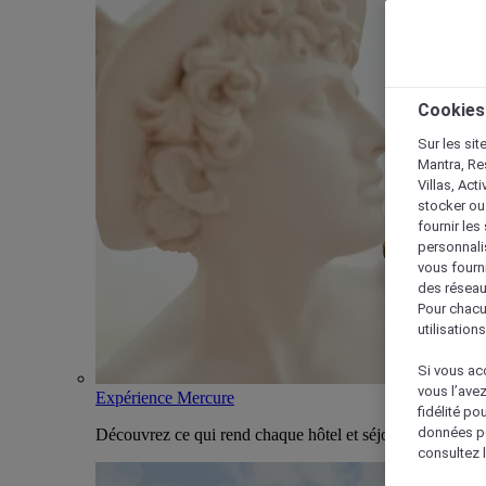
Cookies
Sur les sit
Mantra, Re
Villas, Act
stocker ou
fournir le
personnalis
vous fourn
des réseau
Pour chacu
utilisation
Si vous acc
vous l’ave
Expérience Mercure
fidélité po
données po
Découvrez ce qui rend chaque hôtel et séjour Mercure u
consultez l