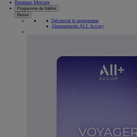
Boutique Mercure
Programme de fidélité
Retour
Découvrir le programme
Abonnements ALL Accor+