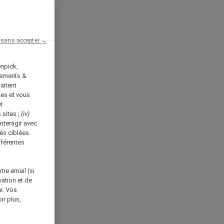
 sans accepter →
enpick,
tements &
aitent
tes et vous
t
 sites ;
(iv)
nteragir avec
és ciblées.
fférentes
tre email (si
vation et de
ux. Vos
ir plus,