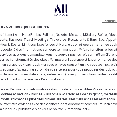
Continuer
 et données personnelles
es internet ALL, HotelF1, Ibis, Pullman, Novotel, Mercure, MGallery, Sofitel, Mov
sorts, Business Travel, Meetings, Travelpros, Restaurants & Bars, Spa, Appar
ivities & Events, Limitless Experiences et Hera,
Accor et ses partenaires
souh
 accéder à des informations sur votre terminal pour :
(i)
faire fonctionner les si
s services que vous demandez (vous ne pouvez pas les refuser) ;
(ii)
améliorer e
er les fonctionnalités des sites ;
(iii)
mesurer l'audience et la performance des
ir un service de « cashback » si vous en avez souscrit un,
(v)
vous permettre d'i
x sociaux ;
(vi)
établir un profil de vos intérêts pour vous proposer des publicit
n de vos terminaux (téléphone, ordinateur…), vous pouvez choisir entre ces di
s en cliquant sur le bouton « Personnaliser ».
eptez l’utilisation d’information à des fins de publicité ciblée, Accor traitera vo
z donné) en version « hashée », associé à vos données de navigation, de réser
ur vous afficher des publicités ciblées sur des sites tiers et des réseaux socia
urront être croisées avec des données dont disposent ces tiers. Pour en savo
nique
a rubrique « publicité ciblée » via le bouton « Personnaliser ».