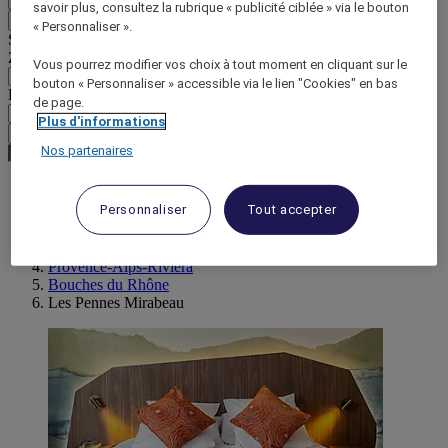
savoir plus, consultez la rubrique « publicité ciblée » via le bouton
Retour
« Personnaliser ».
Sélectionnez votre devise ci-dessous
Zone géographique
Vous pourrez modifier vos choix à tout moment en cliquant sur le
bouton « Personnaliser » accessible via le lien "Cookies" en bas
Devise
de page.
Plus d'informations
Valider ma devise
Nos partenaires
Personnaliser
Tout accepter
World
Europe
France
Provence-Alps-Riviera
Bouches du Rhône
Les Pennes Mirabeau