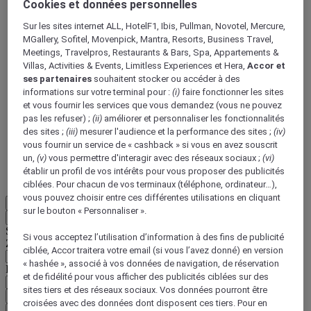
Cookies et données personnelles
Sur les sites internet ALL, HotelF1, Ibis, Pullman, Novotel, Mercure,
MGallery, Sofitel, Movenpick, Mantra, Resorts, Business Travel,
Meetings, Travelpros, Restaurants & Bars, Spa, Appartements &
Villas, Activities & Events, Limitless Experiences et Hera,
Accor et
ses partenaires
souhaitent stocker ou accéder à des
ALL Accor+ Voyager
informations sur votre terminal pour :
(i)
faire fonctionner les sites
et vous fournir les services que vous demandez (vous ne pouvez
15% de réduction toute l'année
sur vos séjours dans
pas les refuser) ;
(ii)
améliorer et personnaliser les fonctionnalités
+30 marques
des sites ;
(iii)
mesurer l'audience et la performance des sites ;
(iv)
vous fournir un service de « cashback » si vous en avez souscrit
DÉCOUVRIR
un,
(v)
vous permettre d'interagir avec des réseaux sociaux ;
(vi)
établir un profil de vos intérêts pour vous proposer des publicités
Plus
ciblées. Pour chacun de vos terminaux (téléphone, ordinateur…),
vous pouvez choisir entre ces différentes utilisations en cliquant
FR
sur le bouton « Personnaliser ».
Retour
Sélectionnez votre zone et votre langue ci-dessous
Si vous acceptez l’utilisation d’information à des fins de publicité
Zone géographique
ciblée, Accor traitera votre email (si vous l’avez donné) en version
« hashée », associé à vos données de navigation, de réservation
Pays/Région - Langue
et de fidélité pour vous afficher des publicités ciblées sur des
sites tiers et des réseaux sociaux. Vos données pourront être
Valider votre zone et votre langue
croisées avec des données dont disposent ces tiers. Pour en
EUR
(€)