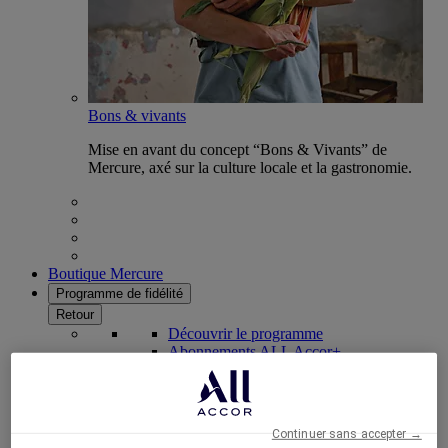
Bons & vivants
Mise en avant du concept “Bons & Vivants” de
Mercure, axé sur la culture locale et la gastronomie.
Boutique Mercure
Programme de fidélité
Retour
Découvrir le programme
Abonnements ALL Accor+
Continuer sans accepter →