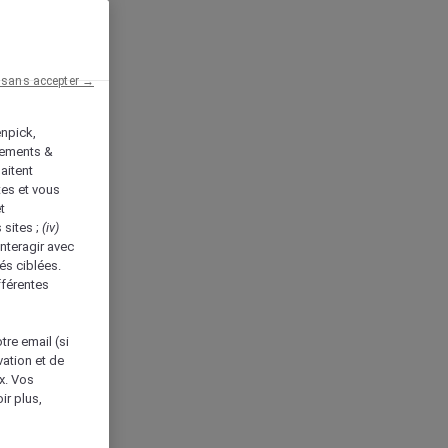
 sans accepter →
enpick,
tements &
aitent
tes et vous
t
 sites ;
(iv)
nteragir avec
és ciblées.
fférentes
tre email (si
vation et de
ux. Vos
ir plus,