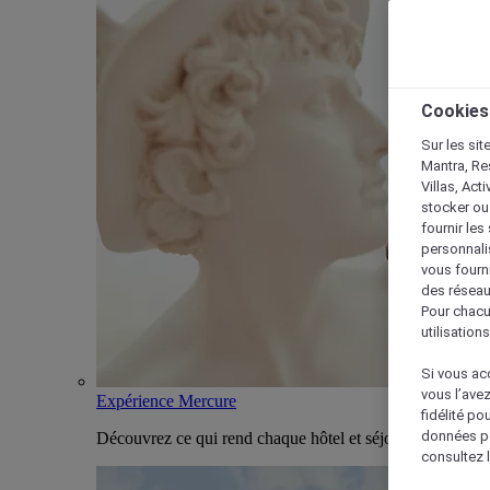
Cookies
Sur les sit
Mantra, Re
Villas, Act
stocker ou
fournir le
personnalis
vous fourn
des réseau
Pour chacu
utilisation
Si vous acc
vous l’ave
Expérience Mercure
fidélité po
données po
Découvrez ce qui rend chaque hôtel et séjour Mercure u
consultez l