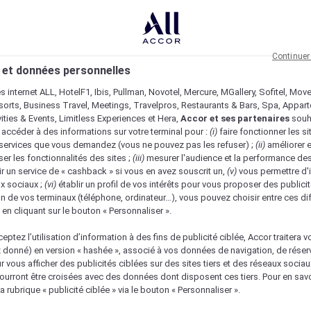
Continuer
 et données personnelles
es internet ALL, HotelF1, Ibis, Pullman, Novotel, Mercure, MGallery, Sofitel, Mov
sorts, Business Travel, Meetings, Travelpros, Restaurants & Bars, Spa, Appar
ivities & Events, Limitless Experiences et Hera,
Accor et ses partenaires
souh
 accéder à des informations sur votre terminal pour :
(i)
faire fonctionner les si
s services que vous demandez (vous ne pouvez pas les refuser) ;
(ii)
améliorer e
er les fonctionnalités des sites ;
(iii)
mesurer l'audience et la performance des
ir un service de « cashback » si vous en avez souscrit un,
(v)
vous permettre d'i
x sociaux ;
(vi)
établir un profil de vos intérêts pour vous proposer des publicit
n de vos terminaux (téléphone, ordinateur…), vous pouvez choisir entre ces di
s en cliquant sur le bouton « Personnaliser ».
eptez l’utilisation d’information à des fins de publicité ciblée, Accor traitera vo
z donné) en version « hashée », associé à vos données de navigation, de réser
ur vous afficher des publicités ciblées sur des sites tiers et des réseaux socia
urront être croisées avec des données dont disposent ces tiers. Pour en savo
nique
a rubrique « publicité ciblée » via le bouton « Personnaliser ».