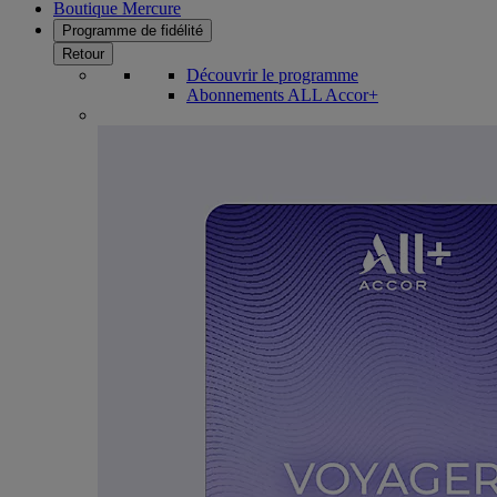
Boutique Mercure
Programme de fidélité
Retour
Découvrir le programme
Abonnements ALL Accor+