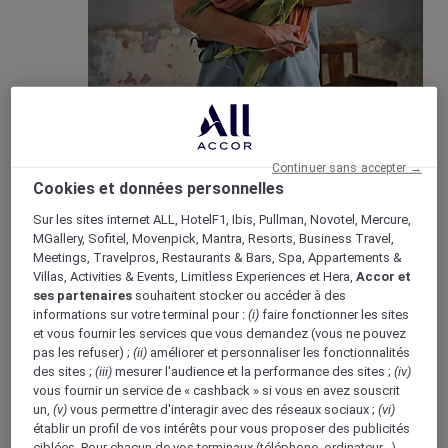
Bons & vivants
Mise en avant du concept “Bons & Vivants” de
Mercure, axé sur la culture locale et la gastronomie.
Continuer sans accepter →
Cookies et données personnelles
Sur les sites internet ALL, HotelF1, Ibis, Pullman, Novotel, Mercure,
MGallery, Sofitel, Movenpick, Mantra, Resorts, Business Travel,
Meetings, Travelpros, Restaurants & Bars, Spa, Appartements &
Boutique Mercure
Villas, Activities & Events, Limitless Experiences et Hera,
Accor et
Programme de fidélité
ses partenaires
souhaitent stocker ou accéder à des
Retour
informations sur votre terminal pour :
(i)
faire fonctionner les sites
Découvrir le programme
et vous fournir les services que vous demandez (vous ne pouvez
Abonnements ALL Accor+
pas les refuser) ;
(ii)
améliorer et personnaliser les fonctionnalités
des sites ;
(iii)
mesurer l'audience et la performance des sites ;
(iv)
vous fournir un service de « cashback » si vous en avez souscrit
un,
(v)
vous permettre d'interagir avec des réseaux sociaux ;
(vi)
établir un profil de vos intérêts pour vous proposer des publicités
ciblées. Pour chacun de vos terminaux (téléphone, ordinateur…),