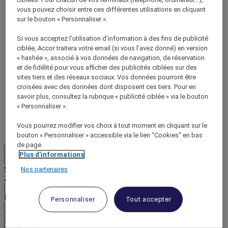
vous pouvez choisir entre ces différentes utilisations en cliquant
sur le bouton « Personnaliser ».
Si vous acceptez l’utilisation d’information à des fins de publicité
ciblée, Accor traitera votre email (si vous l’avez donné) en version
« hashée », associé à vos données de navigation, de réservation
ALL Accor+ Voyager
et de fidélité pour vous afficher des publicités ciblées sur des
sites tiers et des réseaux sociaux. Vos données pourront être
15% de réduction toute l'année
sur vos séjours dans
croisées avec des données dont disposent ces tiers. Pour en
+30 marques
savoir plus, consultez la rubrique « publicité ciblée » via le bouton
« Personnaliser ».
DÉCOUVRIR
Vous pourrez modifier vos choix à tout moment en cliquant sur le
Plus
bouton « Personnaliser » accessible via le lien "Cookies" en bas
de page.
FR
Plus d'informations
Retour
Sélectionnez votre zone et votre langue ci-dessous
Nos partenaires
Zone géographique
Pays/Région - Langue
Personnaliser
Tout accepter
Valider votre zone et votre langue
EUR
(€)