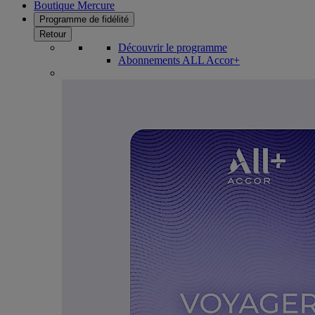
Boutique Mercure
Programme de fidélité
Retour
Découvrir le programme
Abonnements ALL Accor+