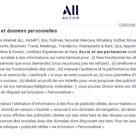
Continuer
 et données personnelles
es internet ALL, HotelF1, Ibis, Pullman, Novotel, Mercure, MGallery, Sofitel, Mov
sorts, Business Travel, Meetings, Travelpros, Restaurants & Bars, Spa, Appar
ivities & Events, Limitless Experiences et Hera,
Accor et ses partenaires
souh
 accéder à des informations sur votre terminal pour :
(i)
faire fonctionner les si
s services que vous demandez (vous ne pouvez pas les refuser) ;
(ii)
améliorer e
er les fonctionnalités des sites ;
(iii)
mesurer l'audience et la performance des
ir un service de « cashback » si vous en avez souscrit un,
(v)
vous permettre d'i
x sociaux ;
(vi)
établir un profil de vos intérêts pour vous proposer des publicit
n de vos terminaux (téléphone, ordinateur…), vous pouvez choisir entre ces di
s en cliquant sur le bouton « Personnaliser ».
eptez l’utilisation d’information à des fins de publicité ciblée, Accor traitera vo
z donné) en version « hashée », associé à vos données de navigation, de réser
ur vous afficher des publicités ciblées sur des sites tiers et des réseaux socia
urront être croisées avec des données dont disposent ces tiers. Pour en savo
nique
a rubrique « publicité ciblée » via le bouton « Personnaliser ».