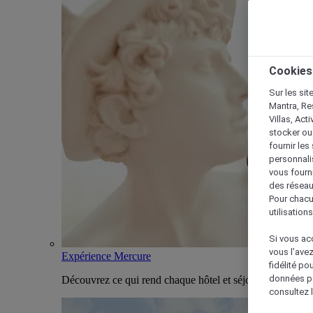
Cookies
Sur les sit
Mantra, Re
Villas, Act
stocker ou
fournir le
personnalis
vous fourn
des réseau
Pour chacu
utilisation
Si vous acc
vous l’ave
Expérience Mercure
fidélité po
données po
Découvrez ce qui rend chaque hôtel et séjour Mercure u
consultez l