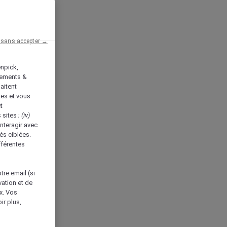
 sans accepter →
enpick,
tements &
aitent
tes et vous
t
 sites ;
(iv)
nteragir avec
és ciblées.
fférentes
tre email (si
vation et de
ux. Vos
ir plus,