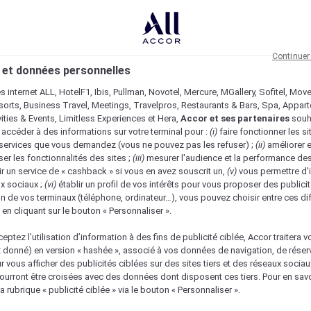
Continuer
 et données personnelles
es internet ALL, HotelF1, Ibis, Pullman, Novotel, Mercure, MGallery, Sofitel, Mov
sorts, Business Travel, Meetings, Travelpros, Restaurants & Bars, Spa, Appar
ivities & Events, Limitless Experiences et Hera,
Accor et ses partenaires
souh
 accéder à des informations sur votre terminal pour :
(i)
faire fonctionner les si
s services que vous demandez (vous ne pouvez pas les refuser) ;
(ii)
améliorer e
er les fonctionnalités des sites ;
(iii)
mesurer l'audience et la performance des
ir un service de « cashback » si vous en avez souscrit un,
(v)
vous permettre d'i
x sociaux ;
(vi)
établir un profil de vos intérêts pour vous proposer des publicit
n de vos terminaux (téléphone, ordinateur…), vous pouvez choisir entre ces di
s en cliquant sur le bouton « Personnaliser ».
eptez l’utilisation d’information à des fins de publicité ciblée, Accor traitera vo
z donné) en version « hashée », associé à vos données de navigation, de réser
ur vous afficher des publicités ciblées sur des sites tiers et des réseaux socia
urront être croisées avec des données dont disposent ces tiers. Pour en savo
nique
a rubrique « publicité ciblée » via le bouton « Personnaliser ».