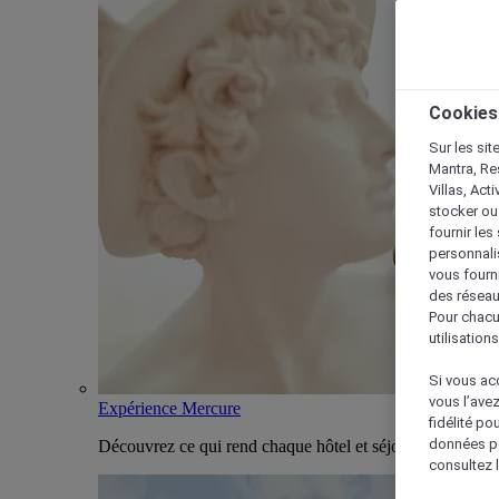
Cookies
Sur les sit
Mantra, Re
Villas, Act
stocker ou
fournir le
personnalis
vous fourn
des réseau
Pour chacu
utilisation
Si vous acc
vous l’ave
Expérience Mercure
fidélité po
données po
Découvrez ce qui rend chaque hôtel et séjour Mercure u
consultez l