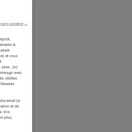
 sans accepter →
enpick,
tements &
aitent
tes et vous
t
 sites ;
(iv)
nteragir avec
és ciblées.
fférentes
tre email (si
vation et de
ux. Vos
ir plus,