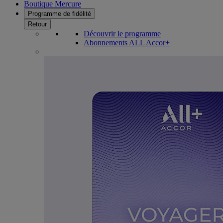
Boutique Mercure
Programme de fidélité
Retour
Découvrir le programme
Abonnements ALL Accor+