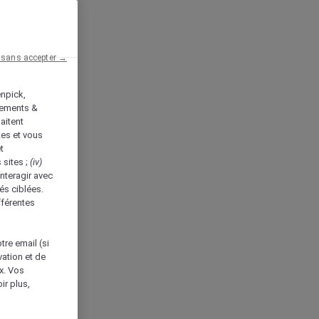
 sans accepter →
enpick,
tements &
aitent
tes et vous
t
 sites ;
(iv)
nteragir avec
és ciblées.
fférentes
tre email (si
vation et de
ux. Vos
ir plus,