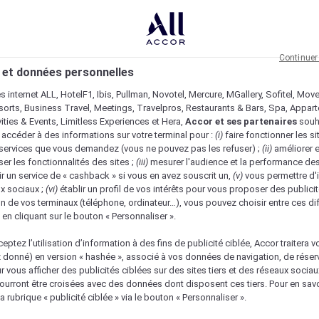
Continuer
 et données personnelles
es internet ALL, HotelF1, Ibis, Pullman, Novotel, Mercure, MGallery, Sofitel, Mov
sorts, Business Travel, Meetings, Travelpros, Restaurants & Bars, Spa, Appar
ivities & Events, Limitless Experiences et Hera,
Accor et ses partenaires
souh
 accéder à des informations sur votre terminal pour :
(i)
faire fonctionner les si
s services que vous demandez (vous ne pouvez pas les refuser) ;
(ii)
améliorer e
er les fonctionnalités des sites ;
(iii)
mesurer l'audience et la performance des
ir un service de « cashback » si vous en avez souscrit un,
(v)
vous permettre d'i
x sociaux ;
(vi)
établir un profil de vos intérêts pour vous proposer des publicit
n de vos terminaux (téléphone, ordinateur…), vous pouvez choisir entre ces di
s en cliquant sur le bouton « Personnaliser ».
eptez l’utilisation d’information à des fins de publicité ciblée, Accor traitera vo
z donné) en version « hashée », associé à vos données de navigation, de réser
ur vous afficher des publicités ciblées sur des sites tiers et des réseaux socia
urront être croisées avec des données dont disposent ces tiers. Pour en savo
nique
a rubrique « publicité ciblée » via le bouton « Personnaliser ».