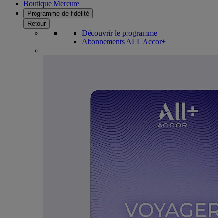
Boutique Mercure
Programme de fidélité
Retour
Découvrir le programme
Abonnements ALL Accor+