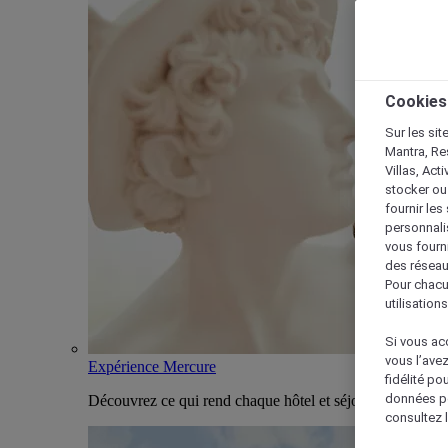
Cookies
Sur les sit
Mantra, Re
Villas, Act
stocker ou
fournir le
personnalis
vous fourn
des réseau
Pour chacu
utilisation
Si vous acc
vous l’ave
Expérience Mercure
fidélité po
données po
Découvrez ce qui rend chaque hôtel et séjour Mercure u
consultez l